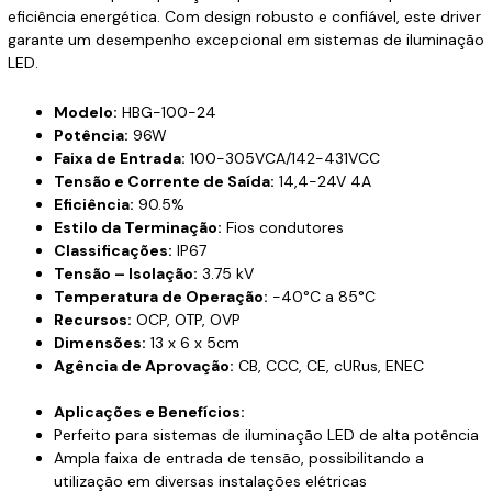
eficiência energética. Com design robusto e confiável, este driver
garante um desempenho excepcional em sistemas de iluminação
LED.
Modelo:
HBG-100-24
Potência:
96W
Faixa de Entrada:
100-305VCA/142-431VCC
Tensão e Corrente de Saída:
14,4-24V 4A
Eficiência:
90.5%
Estilo da Terminação:
Fios condutores
Classificações:
IP67
Tensão – Isolação:
3.75 kV
Temperatura de Operação:
-40°C a 85°C
Recursos:
OCP, OTP, OVP
Dimensões:
13 x 6 x 5cm
Agência de Aprovação:
CB, CCC, CE, cURus, ENEC
Aplicações e Benefícios:
Perfeito para sistemas de iluminação LED de alta potência
Ampla faixa de entrada de tensão, possibilitando a
utilização em diversas instalações elétricas