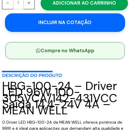
-
+
ADICIONAR AO CARRINHO
100-
24
-
INCLUIR NA COTAÇÃO
Driver
LED
96W
100-
305VCA/142-
Compre no WhatsApp
431VCC
Saída
14,4-
DESCRIÇÃO DO PRODUTO
24V
HBG-100-24 – Driver
4A
LED 96W 100-
-
305VCA/142-431VCC
MEAN
Saída 14,4-24V 4A –
WELL
MEAN WELL
quantidade
O Driver LED HBG-100-24 da MEAN WELL oferece potência de
96W e é ideal para aplicações que demandam alta qualidade e