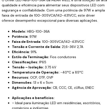
qualidade e eficiência para alimentar seus dispositivos LED com
segurança e confiabilidade. Com uma potência de 97W e ampla
faixa de entrada de 100-305VCA/142-431VCC, este driver
oferece desempenho excepcional para diversas aplicações.
Modelo:
HBG-100-36A
Potência:
97W
Faixa de Entrada:
100-305VCA/142-431VCC
Tensão e Corrente de Saída:
21,6-36V 2,7A
Eficiência:
91%
Estilo da Terminação:
Fios condutores
Classificações:
IP65
Tensão – Isolação:
3.75 kV
Temperatura de Operação:
-40°C a 85°C
Recursos:
OCP, OTP, OVP
Dimensões:
13 x 6 x 5cm
Agência de Aprovação:
CB, CCC, CE, cURus, ENEC
Aplicações e benefícios:
– Ideal para iluminação LED em residências, escritórios,
comércios e indústrias.