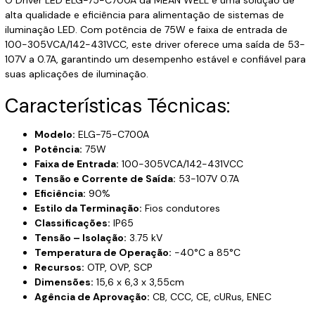
alta qualidade e eficiência para alimentação de sistemas de
iluminação LED. Com potência de 75W e faixa de entrada de
100-305VCA/142-431VCC, este driver oferece uma saída de 53-
107V a 0.7A, garantindo um desempenho estável e confiável para
suas aplicações de iluminação.
Características Técnicas:
Modelo:
ELG-75-C700A
Potência:
75W
Faixa de Entrada:
100-305VCA/142-431VCC
Tensão e Corrente de Saída:
53-107V 0.7A
Eficiência:
90%
Estilo da Terminação:
Fios condutores
Classificações:
IP65
Tensão – Isolação:
3.75 kV
Temperatura de Operação:
-40°C a 85°C
Recursos:
OTP, OVP, SCP
Dimensões:
15,6 x 6,3 x 3,55cm
Agência de Aprovação:
CB, CCC, CE, cURus, ENEC