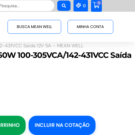
0
squisar
0
BUSCA MEAN WELL
MINHA CONTA
2-431VCC Saída 12V 5A – MEAN WELL
D 60W 100-305VCA/142-431VCC Saída
ARRINHO
INCLUIR NA COTAÇÃO