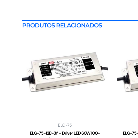
PRODUTOS RELACIONADOS
ELG-75
ELG-75-12B-3Y – Driver LED 60W 100-
ELG-75-