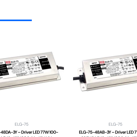
ELG-75
ELG-75
48DA-3Y – Driver LED 77W 100-
ELG-75-48AB-3Y – Driver LED 