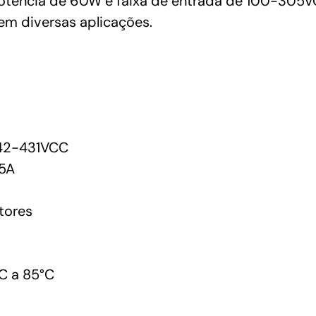
otência de 60W e faixa de entrada de 100-305VC
em diversas aplicações.
42-431VCC
5A
tores
C a 85°C