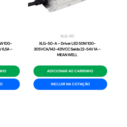
XLG-50
2W 100-
XLG-50-A – Driver LED 50W 100-
 6,5A –
305VCA/142-431VCC Saída 22-54V 1A –
MEAN WELL
NHO
ADICIONAR AO CARRINHO
ÃO
INCLUIR NA COTAÇÃO