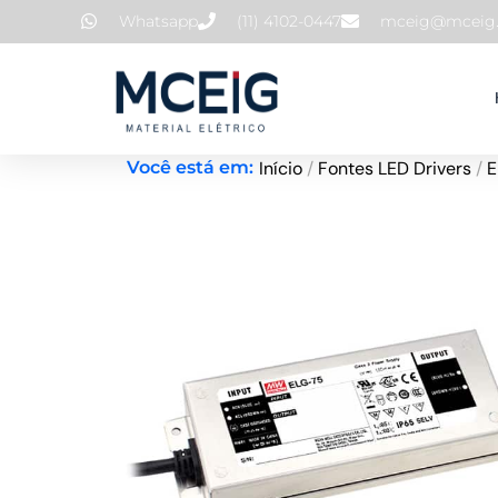
Ir
Whatsapp
(11) 4102-0447
mceig@mceig.
para
o
conteúdo
Início
/
Fontes LED Drivers
/
E
Você está em: