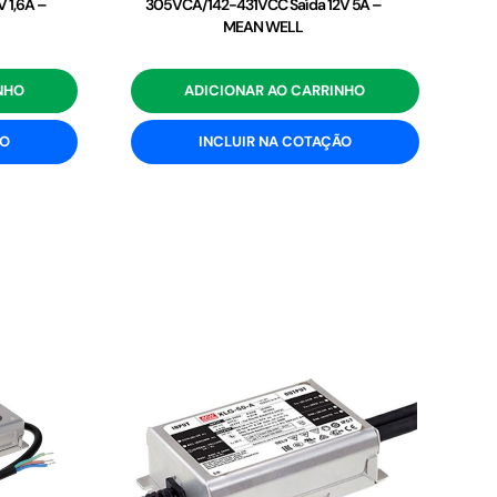
 1,6A –
305VCA/142-431VCC Saída 12V 5A –
MEAN WELL
NHO
ADICIONAR AO CARRINHO
ÃO
INCLUIR NA COTAÇÃO