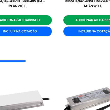
/142-431VCC Saída 48V 1,6A –
305VCA/142-431VCC Saída 48V
MEAN WELL
MEAN WELL
ADICIONAR AO CARRINHO
ADICIONAR AO CARRI
INCLUIR NA COTAÇÃO
INCLUIR NA COTAÇ