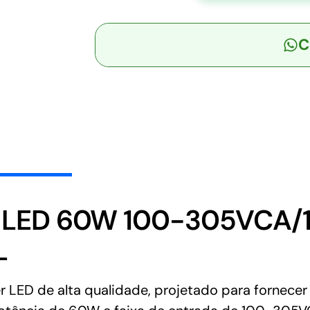
-
Driver
C
LED
60W
100-
305VCA/142-
431VCC
Saída
12V
5A
-
MEAN
r LED 60W 100-305VCA/
WELL
L
quantidade
ED de alta qualidade, projetado para fornecer e