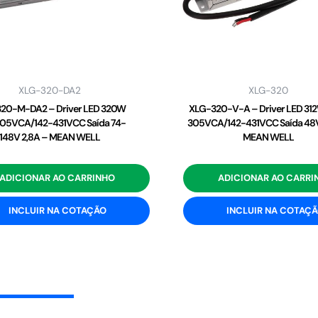
XLG-320-DA2
XLG-320
20-M-DA2 – Driver LED 320W
XLG-320-V-A – Driver LED 31
05VCA/142-431VCC Saída 74-
305VCA/142-431VCC Saída 48V
148V 2,8A – MEAN WELL
MEAN WELL
ADICIONAR AO CARRINHO
ADICIONAR AO CARRI
INCLUIR NA COTAÇÃO
INCLUIR NA COTAÇ