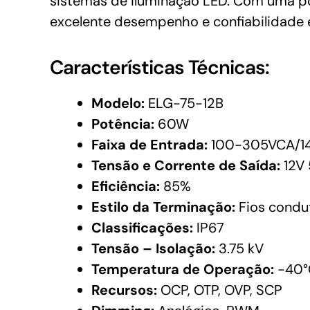
sistemas de iluminação LED. Com uma p
excelente desempenho e confiabilidade 
Características Técnicas:
Modelo:
ELG-75-12B
Potência:
60W
Faixa de Entrada:
100-305VCA/1
Tensão e Corrente de Saída:
12V 
Eficiência:
85%
Estilo da Terminação:
Fios condu
Classificações:
IP67
Tensão – Isolação:
3.75 kV
Temperatura de Operação:
-40°
Recursos:
OCP, OTP, OVP, SCP