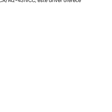
A/142-431VCC, este driver oferece