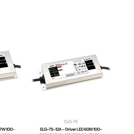
ELG-75
77W 100-
ELG-75-12A – Driver LED 60W 100-