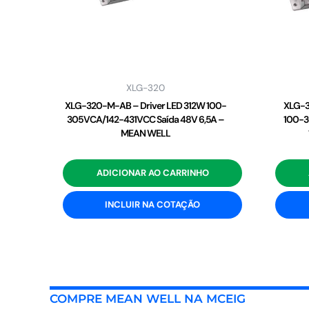
XLG-320
XLG-320-M-AB – Driver LED 312W 100-
XLG-3
305VCA/142-431VCC Saída 48V 6,5A –
100-3
MEAN WELL
ADICIONAR AO CARRINHO
INCLUIR NA COTAÇÃO
COMPRE MEAN WELL NA MCEIG