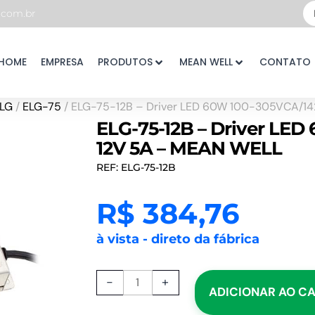
Pe
com.br
...
HOME
EMPRESA
PRODUTOS
MEAN WELL
CONTATO
LG
/
ELG-75
/ ELG-75-12B – Driver LED 60W 100-305VCA/14
ELG-75-12B – Driver LE
12V 5A – MEAN WELL
REF: ELG-75-12B
R$
384,76
à vista - direto da fábrica
ELG-
-
+
ADICIONAR AO C
75-
12B