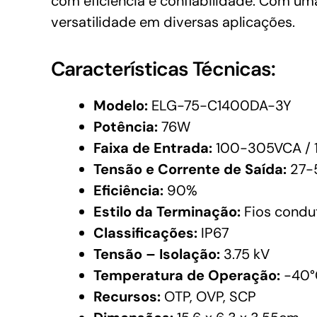
com eficiência e confiabilidade. Com u
versatilidade em diversas aplicações.
Características Técnicas:
Modelo:
ELG-75-C1400DA-3Y
Potência:
76W
Faixa de Entrada:
100-305VCA / 
Tensão e Corrente de Saída:
27-5
Eficiência:
90%
Estilo da Terminação:
Fios condu
Classificações:
IP67
Tensão – Isolação:
3.75 kV
Temperatura de Operação:
-40°
Recursos:
OTP, OVP, SCP