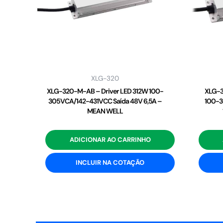
XLG-320
XLG-320-M-AB – Driver LED 312W 100-
XLG-3
305VCA/142-431VCC Saída 48V 6,5A –
100-3
MEAN WELL
ADICIONAR AO CARRINHO
INCLUIR NA COTAÇÃO