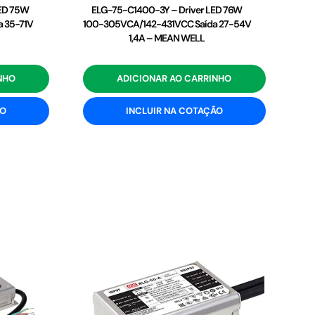
LED 75W
ELG-75-C1400-3Y – Driver LED 76W
 35-71V
100-305VCA/142-431VCC Saída 27-54V
1,4A – MEAN WELL
NHO
ADICIONAR AO CARRINHO
ÃO
INCLUIR NA COTAÇÃO