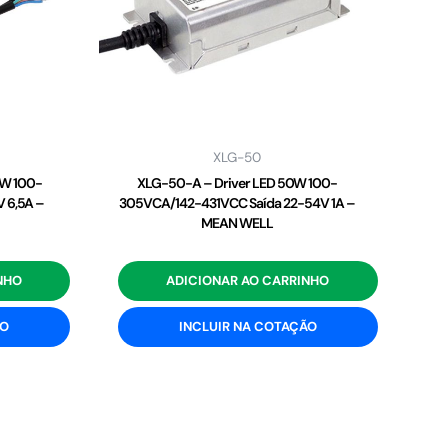
XLG-50
2W 100-
XLG-50-A – Driver LED 50W 100-
 6,5A –
305VCA/142-431VCC Saída 22-54V 1A –
MEAN WELL
NHO
ADICIONAR AO CARRINHO
ÃO
INCLUIR NA COTAÇÃO