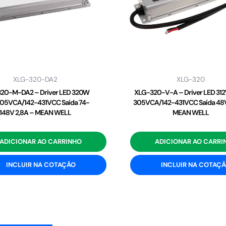
XLG-320-DA2
XLG-320
20-M-DA2 – Driver LED 320W
XLG-320-V-A – Driver LED 31
05VCA/142-431VCC Saída 74-
305VCA/142-431VCC Saída 48V
148V 2,8A – MEAN WELL
MEAN WELL
ADICIONAR AO CARRINHO
ADICIONAR AO CARRI
INCLUIR NA COTAÇÃO
INCLUIR NA COTAÇ