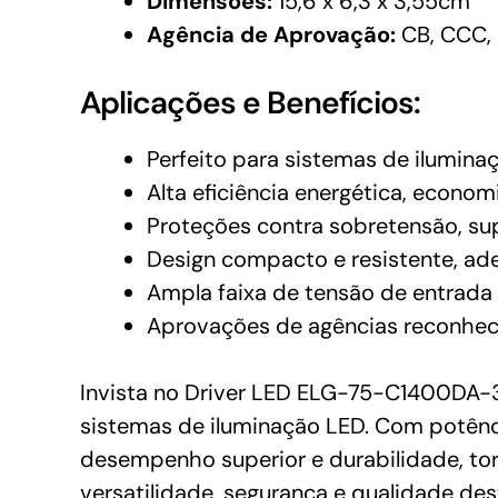
Dimensões:
15,6 x 6,3 x 3,55cm
Agência de Aprovação:
CB, CCC, 
Aplicações e Benefícios:
Perfeito para sistemas de ilumina
Alta eficiência energética, econo
Proteções contra sobretensão, su
Design compacto e resistente, ad
Ampla faixa de tensão de entrada 
Aprovações de agências reconhec
Invista no Driver LED ELG-75-C1400DA-3
sistemas de iluminação LED. Com potênci
desempenho superior e durabilidade, tor
versatilidade, segurança e qualidade des