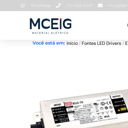
Ir
Whatsapp
(11) 4102-0447
mceig@mc
para
o
conteúdo
Início
/
Fontes LED Drivers
/
E
Você está em: