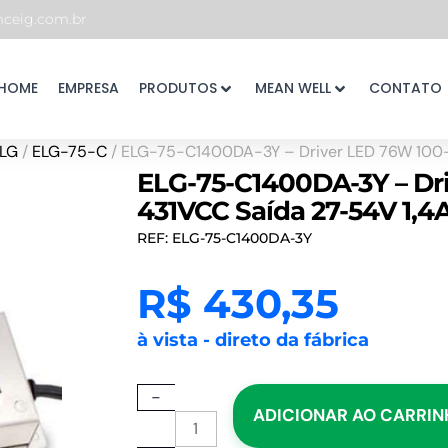
eig.com.br
HOME
EMPRESA
PRODUTOS
MEAN WELL
CONTATO
LG
/
ELG-75-C
/ ELG-75-C1400DA-3Y – Driver LED 76W 100
ELG-75-C1400DA-3Y – Dr
431VCC Saída 27-54V 1,
REF: ELG-75-C1400DA-3Y
R$
430,35
à vista - direto da fábrica
ELG-
-
ADICIONAR AO CARRI
75-
C1400DA-