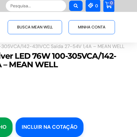
0
Pesquisar
0
...
BUSCA MEAN WELL
MINHA CONTA
-305VCA/142-431VCC Saída 27-54V 1,4A – MEAN WELL
iver LED 76W 100-305VCA/142-
4A – MEAN WELL
NHO
INCLUIR NA COTAÇÃO