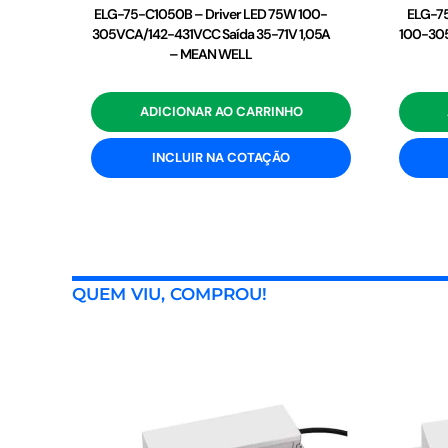
ELG-75-C1050B – Driver LED 75W 100-
ELG-75
305VCA/142-431VCC Saída 35-71V 1,05A
100-305
– MEAN WELL
ADICIONAR AO CARRINHO
INCLUIR NA COTAÇÃO
QUEM VIU, COMPROU!