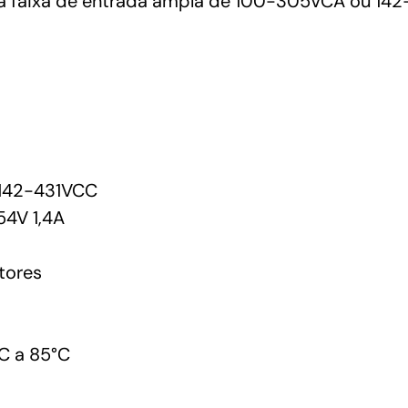
ma faixa de entrada ampla de 100-305VCA ou 142
142-431VCC
4V 1,4A
tores
C a 85°C