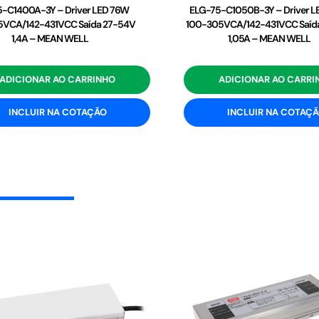
-C1400A-3Y – Driver LED 76W
ELG-75-C1050B-3Y – Driver 
VCA/142-431VCC Saída 27-54V
100-305VCA/142-431VCC Saída
1,4A – MEAN WELL
1,05A – MEAN WELL
ADICIONAR AO CARRINHO
ADICIONAR AO CARRI
INCLUIR NA COTAÇÃO
INCLUIR NA COTAÇ