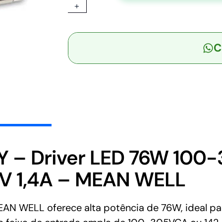
+
3Y
-
Driver
C
LED
76W
100-
305VCA/142-
431VCC
Saída
27-
54V
1,4A
 – Driver LED 76W 100
-
V 1,4A – MEAN WELL
MEAN
WELL
quantidade
 WELL oferece alta potência de 76W, ideal par