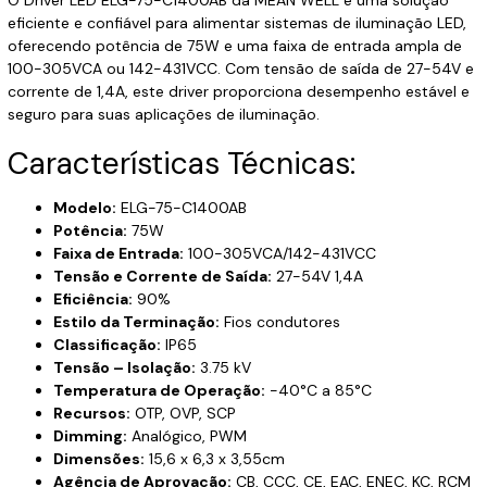
eficiente e confiável para alimentar sistemas de iluminação LED,
oferecendo potência de 75W e uma faixa de entrada ampla de
100-305VCA ou 142-431VCC. Com tensão de saída de 27-54V e
corrente de 1,4A, este driver proporciona desempenho estável e
seguro para suas aplicações de iluminação.
Características Técnicas:
Modelo:
ELG-75-C1400AB
Potência:
75W
Faixa de Entrada:
100-305VCA/142-431VCC
Tensão e Corrente de Saída:
27-54V 1,4A
Eficiência:
90%
Estilo da Terminação:
Fios condutores
Classificação:
IP65
Tensão – Isolação:
3.75 kV
Temperatura de Operação:
-40°C a 85°C
Recursos:
OTP, OVP, SCP
Dimming:
Analógico, PWM
Dimensões:
15,6 x 6,3 x 3,55cm
Agência de Aprovação:
CB, CCC, CE, EAC, ENEC, KC, RCM