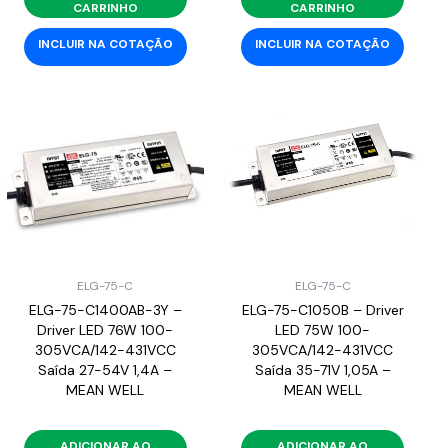
CARRINHO
CARRINHO
INCLUIR NA COTAÇÃO
INCLUIR NA COTAÇÃO
ELG-75-C
ELG-75-C
ELG-75-C1400AB-3Y –
ELG-75-C1050B – Driver
Driver LED 76W 100-
LED 75W 100-
305VCA/142-431VCC
305VCA/142-431VCC
Saída 27-54V 1,4A –
Saída 35-71V 1,05A –
MEAN WELL
MEAN WELL
ADICIONAR AO
ADICIONAR AO