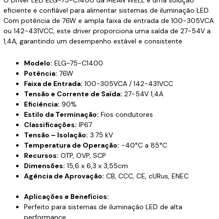
eficiente e confiável para alimentar sistemas de iluminação LED.
Com potência de 76W e ampla faixa de entrada de 100-305VCA
ou 142-431VCC, este driver proporciona uma saída de 27-54V a
1,4A, garantindo um desempenho estável e consistente.
Modelo:
ELG-75-C1400
Potência:
76W
Faixa de Entrada:
100-305VCA / 142-431VCC
Tensão e Corrente de Saída:
27-54V 1,4A
Eficiência:
90%
Estilo da Terminação:
Fios condutores
Classificações:
IP67
Tensão – Isolação:
3.75 kV
Temperatura de Operação:
-40°C a 85°C
Recursos:
OTP, OVP, SCP
Dimensões:
15,6 x 6,3 x 3,55cm
Agência de Aprovação:
CB, CCC, CE, cURus, ENEC
Aplicações e Benefícios:
Perfeito para sistemas de iluminação LED de alta
performance.