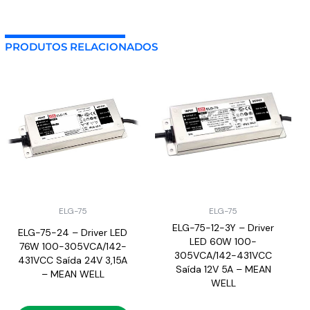
PRODUTOS RELACIONADOS
ELG-75
ELG-75
ELG-75-12-3Y – Driver
ELG-75-24 – Driver LED
LED 60W 100-
76W 100-305VCA/142-
305VCA/142-431VCC
431VCC Saída 24V 3,15A
Saída 12V 5A – MEAN
– MEAN WELL
WELL