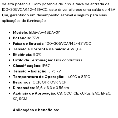
de alta potência. Com potência de 77W e faixa de entrada de
100-305VCA/142-431VCC, este driver oferece uma saída de 48V
1,6A, garantindo um desempenho estável e seguro para suas
aplicações de iluminação.
Modelo:
ELG-75-48DA-3Y
Potência:
77W
Faixa de Entrada:
100-305VCA/142-431VCC
Tensão e Corrente de Saída:
48V 1,6A
Eficiência:
90%
Estilo da Terminação:
Fios condutores
Classificações:
IP67
Tensão – Isolação:
3.75 kV
Temperatura de Operação:
-40°C a 85°C
Recursos:
OCP, OTP, OVP, SCP
Dimensões:
15,6 x 6,3 x 3,55cm
Agência de Aprovação:
CB, CCC, CE, cURus, EAC, ENEC,
KC, RCM
Aplicações e benefícios: