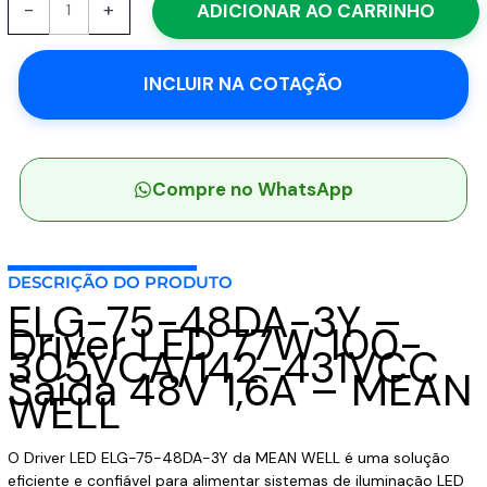
-
+
ADICIONAR AO CARRINHO
75-
48DA-
3Y
INCLUIR NA COTAÇÃO
-
Driver
LED
77W
100-
Compre no WhatsApp
305VCA/142-
431VCC
Saída
DESCRIÇÃO DO PRODUTO
48V
ELG-75-48DA-3Y –
1,6A
Driver LED 77W 100-
-
305VCA/142-431VCC
MEAN
Saída 48V 1,6A – MEAN
WELL
WELL
quantidade
O Driver LED ELG-75-48DA-3Y da MEAN WELL é uma solução
eficiente e confiável para alimentar sistemas de iluminação LED