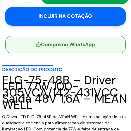
48B
-
INCLUIR NA COTAÇÃO
Driver
LED
77W
100-
305VCA/142-
Compre no WhatsApp
431VCC
Saída
48V
DESCRIÇÃO DO PRODUTO
1,6A
ELG-75-48B – Driver
-
LED 77W 100-
MEAN
305VCA/142-431VCC
WELL
Saída 48V 1,6A – MEAN
quantidade
WELL
O Driver LED ELG-75-48B da MEAN WELL é uma solução de alta
qualidade e eficiência para alimentação de sistemas de
iluminação LED. Com potência de 77W e faixa de entrada de