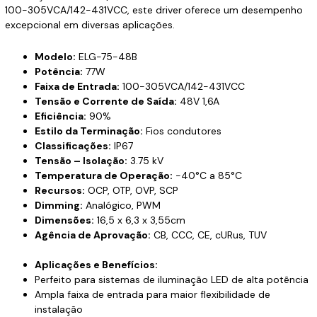
100-305VCA/142-431VCC, este driver oferece um desempenho
excepcional em diversas aplicações.
Modelo:
ELG-75-48B
Potência:
77W
Faixa de Entrada:
100-305VCA/142-431VCC
Tensão e Corrente de Saída:
48V 1,6A
Eficiência:
90%
Estilo da Terminação:
Fios condutores
Classificações:
IP67
Tensão – Isolação:
3.75 kV
Temperatura de Operação:
-40°C a 85°C
Recursos:
OCP, OTP, OVP, SCP
Dimming:
Analógico, PWM
Dimensões:
16,5 x 6,3 x 3,55cm
Agência de Aprovação:
CB, CCC, CE, cURus, TUV
Aplicações e Benefícios:
Perfeito para sistemas de iluminação LED de alta potência
Ampla faixa de entrada para maior flexibilidade de
instalação