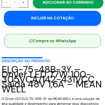
-
+
ADICIONAR AO CARRINHO
75-
48B-
3Y
INCLUIR NA COTAÇÃO
-
Driver
LED
77W
100-
Compre no WhatsApp
305VCA/142-
431VCC
Saída
DESCRIÇÃO DO PRODUTO
48V
ELG-75-48B-3Y –
1,6A
Driver LED 77W 100-
-
305VCA/142-431VCC
MEAN
Saída 48V 1,6A – MEAN
WELL
WELL
quantidade
O Driver LED ELG-75-48B-3Y da MEAN WELL é uma solução de
alta qualidade e desempenho para alimentar seus dispositivos