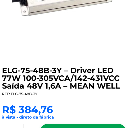
ELG-75-48B-3Y – Driver LED
77W 100-305VCA/142-431VCC
Saída 48V 1,6A – MEAN WELL
REF: ELG-75-48B-3Y
R$
384,76
à vista - direto da fábrica
ELG-