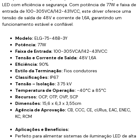
LED com eficiência e segurança. Com potência de 77W e faixa de
entrada de 100-305VCA/142-431VCC, este driver oferece uma
tensão de saída de 48V e corrente de 1,6A, garantindo um
funcionamento estável e confiável.
Modelo:
ELG-75-48B-3Y
Potência:
77W
Faixa de Entrada:
100-305VCA/142-431VCC
Tensão e Corrente de Saída:
48V 1,6A
Eficiência:
90%
Estilo da Terminação:
Fios condutores
Classificações:
IP67
Tensão – Isolação:
3.75 kV
Temperatura de Operação:
-40°C a 85°C
Recursos:
OCP, OTP, OVP, SCP
Dimensões:
15,6 x 6,3 x 3,55cm
Agência de Aprovação:
CB, CCC, CE, cURus, EAC, ENEC,
KC, RCM
Aplicações e Benefícios:
Perfeito para alimentar sistemas de iluminação LED de alta