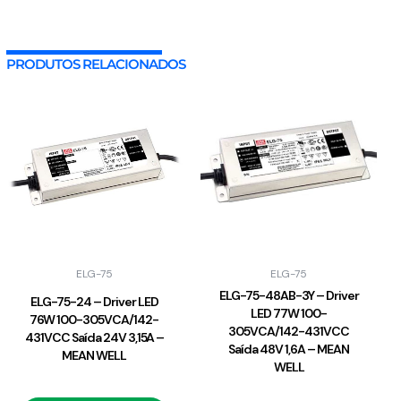
PRODUTOS RELACIONADOS
ELG-75
ELG-75
ELG-75-48AB-3Y – Driver
ELG-75-24 – Driver LED
LED 77W 100-
76W 100-305VCA/142-
305VCA/142-431VCC
431VCC Saída 24V 3,15A –
Saída 48V 1,6A – MEAN
MEAN WELL
WELL