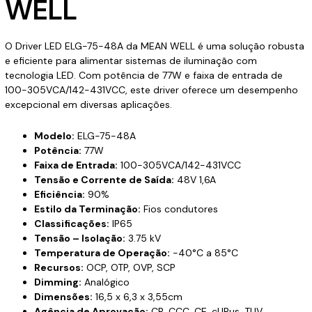
WELL
O Driver LED ELG-75-48A da MEAN WELL é uma solução robusta
e eficiente para alimentar sistemas de iluminação com
tecnologia LED. Com potência de 77W e faixa de entrada de
100-305VCA/142-431VCC, este driver oferece um desempenho
excepcional em diversas aplicações.
Modelo:
ELG-75-48A
Potência:
77W
Faixa de Entrada:
100-305VCA/142-431VCC
Tensão e Corrente de Saída:
48V 1,6A
Eficiência:
90%
Estilo da Terminação:
Fios condutores
Classificações:
IP65
Tensão – Isolação:
3.75 kV
Temperatura de Operação:
-40°C a 85°C
Recursos:
OCP, OTP, OVP, SCP
Dimming:
Analógico
Dimensões:
16,5 x 6,3 x 3,55cm
Agência de Aprovação:
CB, CCC, CE, cURus, TUV