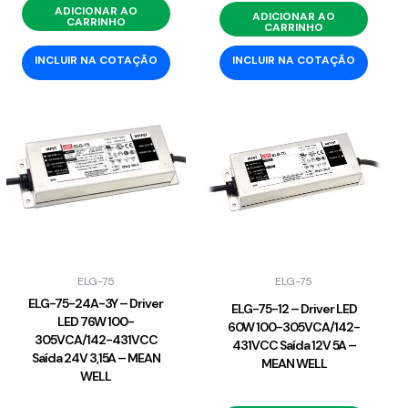
ADICIONAR AO
ADICIONAR AO
CARRINHO
CARRINHO
INCLUIR NA COTAÇÃO
INCLUIR NA COTAÇÃO
ELG-75
ELG-75
ELG-75-24A-3Y – Driver
ELG-75-12 – Driver LED
LED 76W 100-
60W 100-305VCA/142-
305VCA/142-431VCC
431VCC Saída 12V 5A –
Saída 24V 3,15A – MEAN
MEAN WELL
WELL