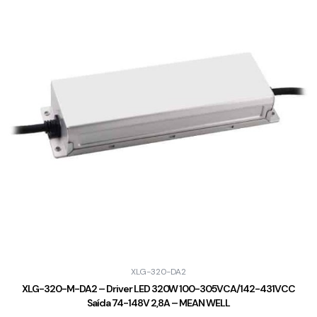
XLG-320-DA2
XLG-320-M-DA2 – Driver LED 320W 100-305VCA/142-431VCC
Saída 74-148V 2,8A – MEAN WELL