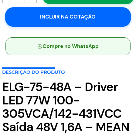
48A
-
INCLUIR NA COTAÇÃO
Driver
LED
77W
100-
305VCA/142-
Compre no WhatsApp
431VCC
Saída
48V
DESCRIÇÃO DO PRODUTO
1,6A
-
ELG-75-48A – Driver
MEAN
WELL
LED 77W 100-
quantidade
305VCA/142-431VCC
Saída 48V 1,6A – MEAN