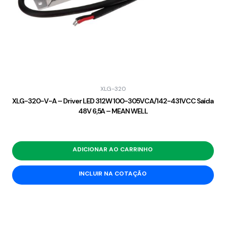
XLG-320
XLG-320-V-A – Driver LED 312W 100-305VCA/142-431VCC Saída
48V 6,5A – MEAN WELL
ADICIONAR AO CARRINHO
INCLUIR NA COTAÇÃO