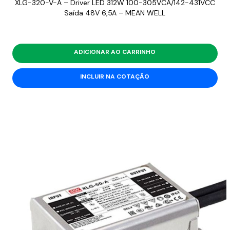
XLG-320-V-A – Driver LED 312W 100-305VCA/142-431VCC
Saída 48V 6,5A – MEAN WELL
ADICIONAR AO CARRINHO
INCLUIR NA COTAÇÃO