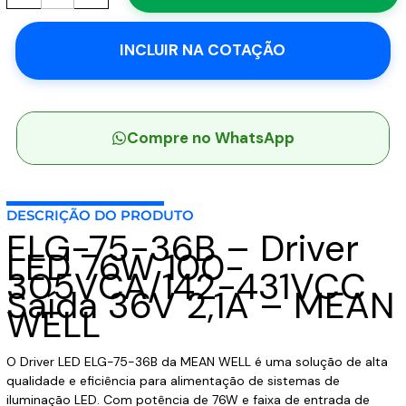
36B
-
INCLUIR NA COTAÇÃO
Driver
LED
76W
100-
305VCA/142-
Compre no WhatsApp
431VCC
Saída
36V
DESCRIÇÃO DO PRODUTO
2,1A
ELG-75-36B – Driver
-
LED 76W 100-
MEAN
305VCA/142-431VCC
WELL
Saída 36V 2,1A – MEAN
quantidade
WELL
O Driver LED ELG-75-36B da MEAN WELL é uma solução de alta
qualidade e eficiência para alimentação de sistemas de
iluminação LED. Com potência de 76W e faixa de entrada de