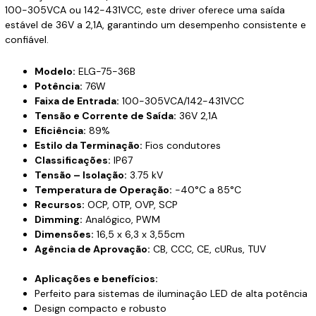
100-305VCA ou 142-431VCC, este driver oferece uma saída
estável de 36V a 2,1A, garantindo um desempenho consistente e
confiável.
Modelo:
ELG-75-36B
Potência:
76W
Faixa de Entrada:
100-305VCA/142-431VCC
Tensão e Corrente de Saída:
36V 2,1A
Eficiência:
89%
Estilo da Terminação:
Fios condutores
Classificações:
IP67
Tensão – Isolação:
3.75 kV
Temperatura de Operação:
-40°C a 85°C
Recursos:
OCP, OTP, OVP, SCP
Dimming:
Analógico, PWM
Dimensões:
16,5 x 6,3 x 3,55cm
Agência de Aprovação:
CB, CCC, CE, cURus, TUV
Aplicações e benefícios:
Perfeito para sistemas de iluminação LED de alta potência
Design compacto e robusto