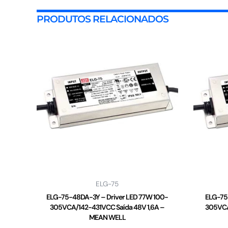
PRODUTOS RELACIONADOS
ELG-75
ELG-75-48DA-3Y – Driver LED 77W 100-
ELG-75
305VCA/142-431VCC Saída 48V 1,6A –
305VCA
MEAN WELL