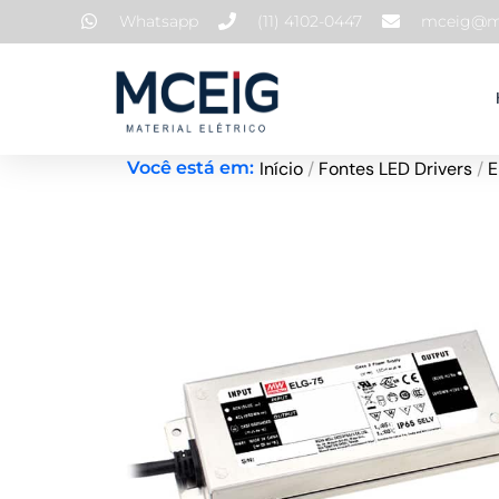
Ir
Whatsapp
(11) 4102-0447
mceig@mc
para
o
conteúdo
Início
/
Fontes LED Drivers
/
E
Você está em: