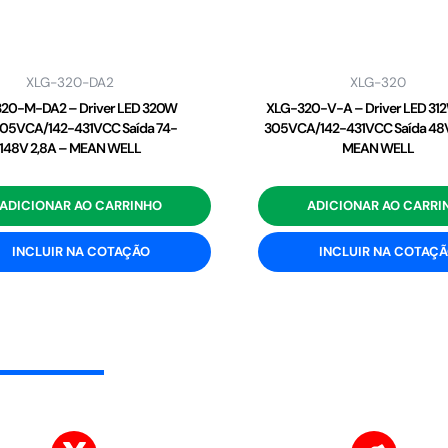
XLG-320-DA2
XLG-320
20-M-DA2 – Driver LED 320W
XLG-320-V-A – Driver LED 31
05VCA/142-431VCC Saída 74-
305VCA/142-431VCC Saída 48V
148V 2,8A – MEAN WELL
MEAN WELL
ADICIONAR AO CARRINHO
ADICIONAR AO CARRI
INCLUIR NA COTAÇÃO
INCLUIR NA COTAÇ