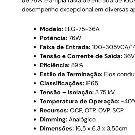
de 76W e ampla faixa de entrada de 100
desempenho excepcional em diversas ap
Modelo:
ELG-75-36A
Potência:
76W
Faixa de Entrada:
100-305VCA/1
Tensão e Corrente de Saída:
36V 
Eficiência:
89%
Estilo da Terminação:
Fios condu
Classificações:
IP65
Tensão – Isolação:
3.75 kV
Temperatura de Operação:
-40°
Recursos:
OCP, OTP, OVP, SCP
Dimming:
Analógico
Dimensões:
16,5 x 6,3 x 3,55cm