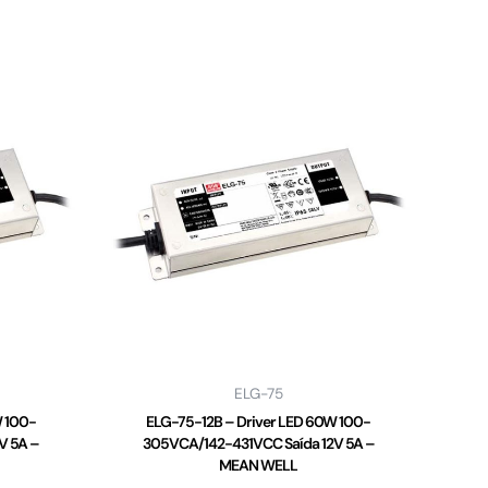
ELG-75
W 100-
ELG-75-12B – Driver LED 60W 100-
V 5A –
305VCA/142-431VCC Saída 12V 5A –
MEAN WELL