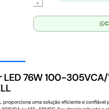
+
-
Driver
LED
C
76W
100-
305VCA/142-
431VCC
Saída
36V
2,1A
-
MEAN
er LED 76W 100-305VCA/
WELL
ELL
quantidade
roporciona uma solução eficiente e confiável 