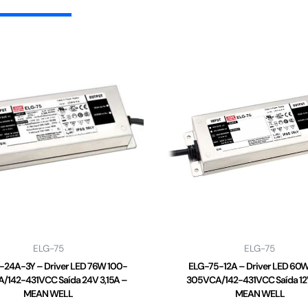
ELG-75
ELG-75
-24A-3Y – Driver LED 76W 100-
ELG-75-12A – Driver LED 60
/142-431VCC Saída 24V 3,15A –
305VCA/142-431VCC Saída 12
MEAN WELL
MEAN WELL