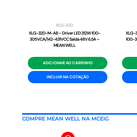
XLG-320
XLG-320-M-AB – Driver LED 312W 100-
XLG-3
305VCA/142-431VCC Saída 48V 6,5A –
100-3
MEAN WELL
ADICIONAR AO CARRINHO
INCLUIR NA COTAÇÃO
COMPRE MEAN WELL NA MCEIG