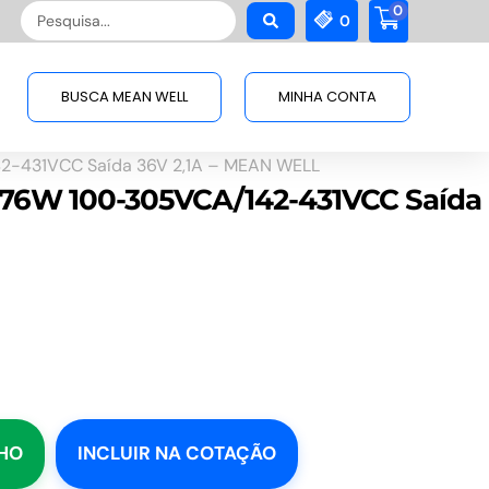
0
Pesquisar
0
...
BUSCA MEAN WELL
MINHA CONTA
2-431VCC Saída 36V 2,1A – MEAN WELL
D 76W 100-305VCA/142-431VCC Saída
NHO
INCLUIR NA COTAÇÃO