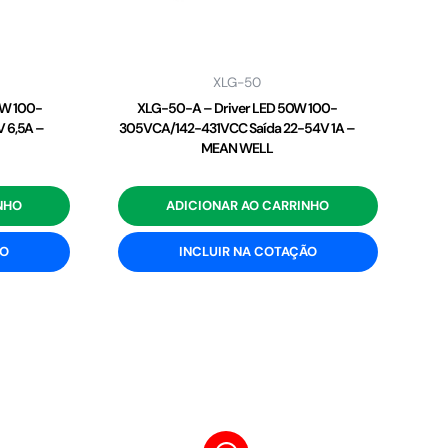
XLG-50
2W 100-
XLG-50-A – Driver LED 50W 100-
 6,5A –
305VCA/142-431VCC Saída 22-54V 1A –
MEAN WELL
NHO
ADICIONAR AO CARRINHO
ÃO
INCLUIR NA COTAÇÃO