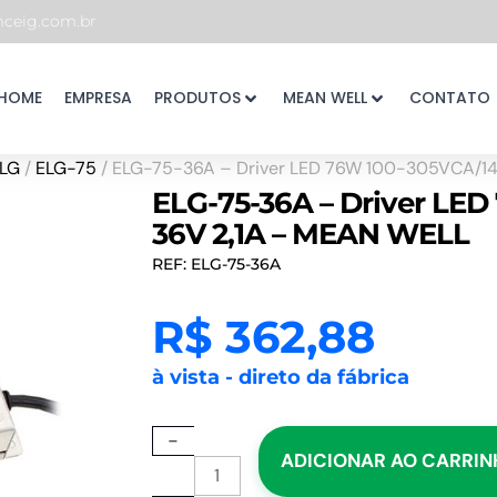
eig.com.br
HOME
EMPRESA
PRODUTOS
MEAN WELL
CONTATO
LG
/
ELG-75
/ ELG-75-36A – Driver LED 76W 100-305VCA/14
ELG-75-36A – Driver LE
36V 2,1A – MEAN WELL
REF: ELG-75-36A
R$
362,88
à vista - direto da fábrica
ELG-
-
ADICIONAR AO CARRI
75-
36A