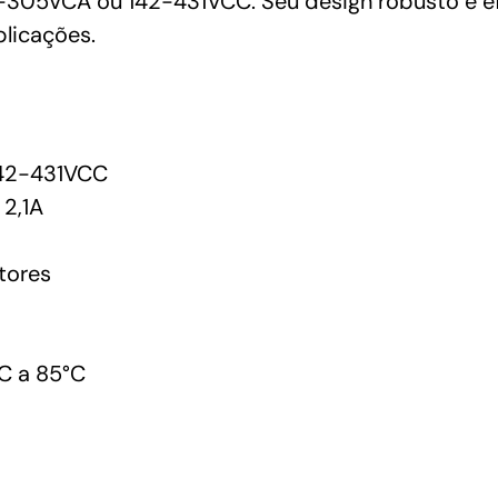
-305VCA ou 142-431VCC. Seu design robusto e e
licações.
42-431VCC
2,1A
tores
C a 85°C