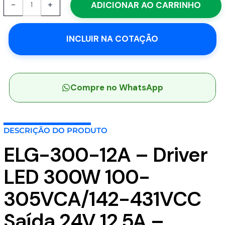
-
+
ADICIONAR AO CARRINHO
300-
12A
-
INCLUIR NA COTAÇÃO
Driver
LED
300W
100-
305VCA/142-
Compre no WhatsApp
431VCC
Saída
24V
DESCRIÇÃO DO PRODUTO
12,5A
-
ELG-300-12A – Driver
MEAN
WELL
LED 300W 100-
quantidade
305VCA/142-431VCC
Saída 24V 12,5A –