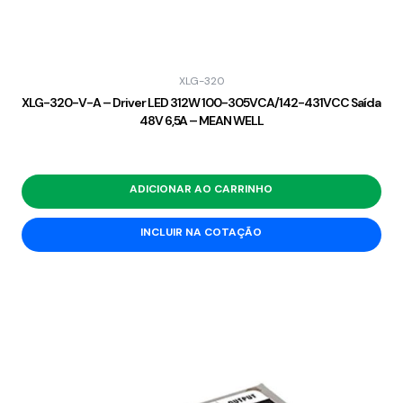
XLG-320
XLG-320-V-A – Driver LED 312W 100-305VCA/142-431VCC Saída
48V 6,5A – MEAN WELL
ADICIONAR AO CARRINHO
INCLUIR NA COTAÇÃO