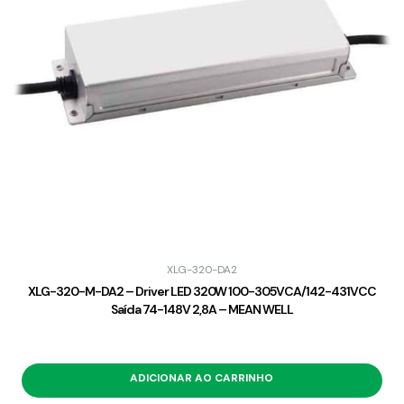
XLG-320-DA2
XLG-320-M-DA2 – Driver LED 320W 100-305VCA/142-431VCC
Saída 74-148V 2,8A – MEAN WELL
ADICIONAR AO CARRINHO