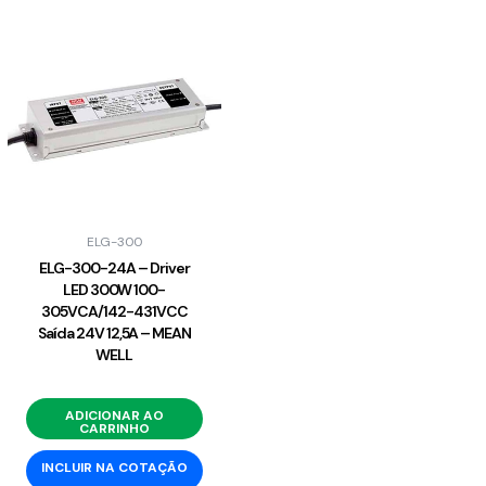
ELG-300
ELG-300-24A – Driver
LED 300W 100-
305VCA/142-431VCC
Saída 24V 12,5A – MEAN
WELL
ADICIONAR AO
CARRINHO
INCLUIR NA COTAÇÃO