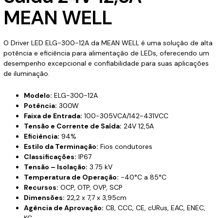
MEAN WELL
O Driver LED ELG-300-12A da MEAN WELL é uma solução de alta
potência e eficiência para alimentação de LEDs, oferecendo um
desempenho excepcional e confiabilidade para suas aplicações
de iluminação.
Modelo:
ELG-300-12A
Potência:
300W
Faixa de Entrada:
100-305VCA/142-431VCC
Tensão e Corrente de Saída:
24V 12,5A
Eficiência:
94%
Estilo da Terminação:
Fios condutores
Classificações:
IP67
Tensão – Isolação:
3.75 kV
Temperatura de Operação:
-40°C a 85°C
Recursos:
OCP, OTP, OVP, SCP
Dimensões:
22,2 x 7,7 x 3,95cm
Agência de Aprovação:
CB, CCC, CE, cURus, EAC, ENEC,