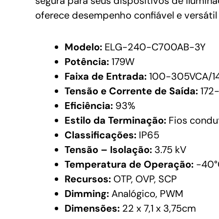
segura para seus dispositivos de ilumi
oferece desempenho confiável e versátil 
Modelo:
ELG-240-C700AB-3Y
Potência:
179W
Faixa de Entrada:
100-305VCA/1
Tensão e Corrente de Saída:
172-
Eficiência:
93%
Estilo da Terminação:
Fios condu
Classificações:
IP65
Tensão – Isolação:
3.75 kV
Temperatura de Operação:
-40°
Recursos:
OTP, OVP, SCP
Dimming:
Analógico, PWM
Dimensões:
22 x 7,1 x 3,75cm