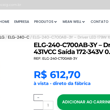
eig.com.br
HOME
EMPRESA
PRODUTOS
MEAN WELL
CONTATO
LG
/
ELG-240-C
/ ELG-240-C700AB-3Y – Driver LED 179W 
ELG-240-C700AB-3Y – Dr
431VCC Saída 172-343V 
REF: ELG-240-C700AB-3Y
R$
612,70
à vista - direto da fábrica
ELG-
-
ADICIONAR AO CARRI
240-
C700AB-