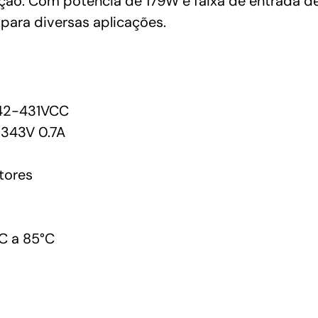
nação. Com potência de 179W e faixa de entrada 
para diversas aplicações.
42-431VCC
343V 0.7A
tores
C a 85°C