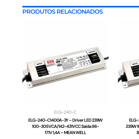
PRODUTOS RELACIONADOS
ELG-240-C
ELG-240-C1400A-3Y – Driver LED 239W
ELG-
100-305VCA/142-431VCC Saída 86-
239W 1
171V 1,4A – MEAN WELL
8