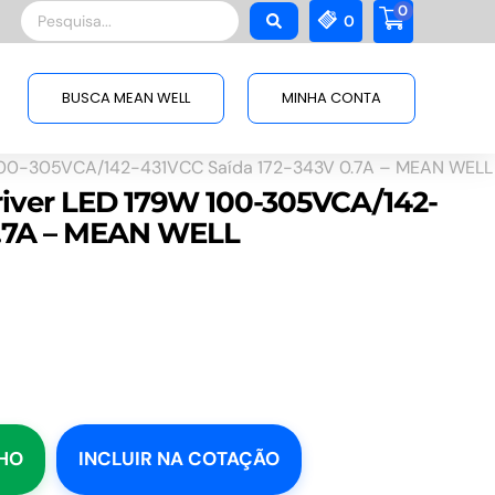
0
Pesquisar
0
...
BUSCA MEAN WELL
MINHA CONTA
100-305VCA/142-431VCC Saída 172-343V 0.7A – MEAN WELL
iver LED 179W 100-305VCA/142-
0.7A – MEAN WELL
NHO
INCLUIR NA COTAÇÃO