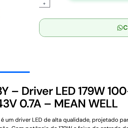
+
3Y
-
Driver
C
LED
179W
100-
305VCA/142-
431VCC
Saída
172-
343V
0.7A
 – Driver LED 179W 10
-
43V 0.7A – MEAN WELL
MEAN
WELL
quantidade
driver LED de alta qualidade, projetado para 