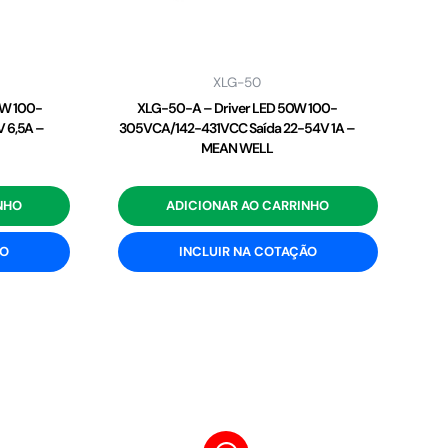
XLG-50
2W 100-
XLG-50-A – Driver LED 50W 100-
 6,5A –
305VCA/142-431VCC Saída 22-54V 1A –
MEAN WELL
NHO
ADICIONAR AO CARRINHO
ÃO
INCLUIR NA COTAÇÃO