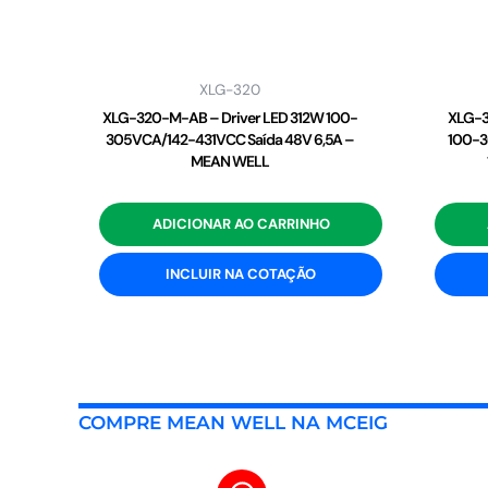
XLG-320
XLG-320-M-AB – Driver LED 312W 100-
XLG-3
305VCA/142-431VCC Saída 48V 6,5A –
100-3
MEAN WELL
ADICIONAR AO CARRINHO
INCLUIR NA COTAÇÃO
COMPRE MEAN WELL NA MCEIG