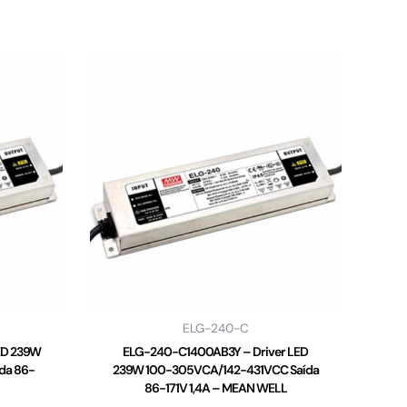
ELG-240-C
ED 239W
ELG-240-C1400AB3Y – Driver LED
da 86-
239W 100-305VCA/142-431VCC Saída
86-171V 1,4A – MEAN WELL