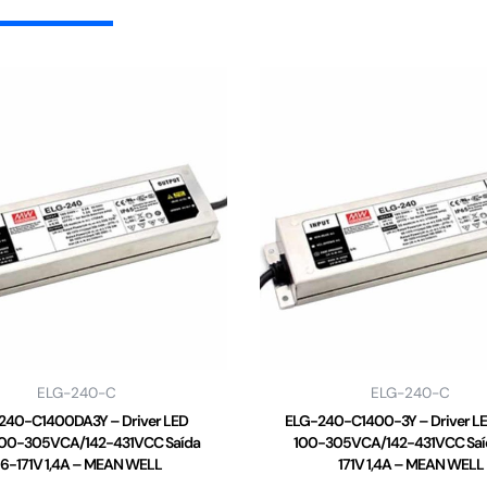
ELG-240-C
ELG-240-C
240-C1400DA3Y – Driver LED
ELG-240-C1400-3Y – Driver L
00-305VCA/142-431VCC Saída
100-305VCA/142-431VCC Saí
6-171V 1,4A – MEAN WELL
171V 1,4A – MEAN WELL