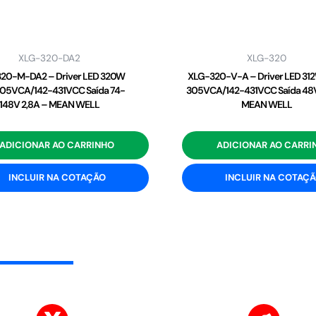
XLG-320-DA2
XLG-320
20-M-DA2 – Driver LED 320W
XLG-320-V-A – Driver LED 31
05VCA/142-431VCC Saída 74-
305VCA/142-431VCC Saída 48V
148V 2,8A – MEAN WELL
MEAN WELL
ADICIONAR AO CARRINHO
ADICIONAR AO CARRI
INCLUIR NA COTAÇÃO
INCLUIR NA COTAÇ