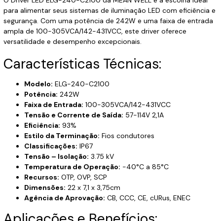
para alimentar seus sistemas de iluminação LED com eficiência e
segurança. Com uma potência de 242W e uma faixa de entrada
ampla de 100-305VCA/142-431VCC, este driver oferece
versatilidade e desempenho excepcionais.
Características Técnicas:
Modelo:
ELG-240-C2100
Potência:
242W
Faixa de Entrada:
100-305VCA/142-431VCC
Tensão e Corrente de Saída:
57-114V 2,1A
Eficiência:
93%
Estilo da Terminação:
Fios condutores
Classificações:
IP67
Tensão – Isolação:
3.75 kV
Temperatura de Operação:
-40°C a 85°C
Recursos:
OTP, OVP, SCP
Dimensões:
22 x 7,1 x 3,75cm
Agência de Aprovação:
CB, CCC, CE, cURus, ENEC
Aplicações e Benefícios: