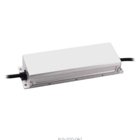
XLG-320-DA2