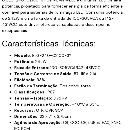
potência, projetado para fornecer energia de forma eficiente e
confiável para sistemas de iluminação LED. Com uma potência
de 242W e uma faixa de entrada de 100-305VCA ou 142-
431VCC, este driver oferece versatilidade e desempenho
excepcionais.
Características Técnicas:
Modelo:
ELG-240-C2100-3Y
Potência:
242W
Faixa de Entrada:
100-305VCA/142-431VCC
Tensão e Corrente de Saída:
57-115V 2,1A
Eficiência:
93%
Estilo da Terminação:
Fios condutores
Classificações:
IP67
Tensão – Isolação:
3.75 kV
Temperatura de Operação:
-40°C a 85°C
Recursos:
OTP, OVP, SCP
Dimensões:
22 x 7,1 x 3,75cm
Agência de Aprovação:
CB, CCC, CE, cURus, EAC, ENEC,
KC, RCM