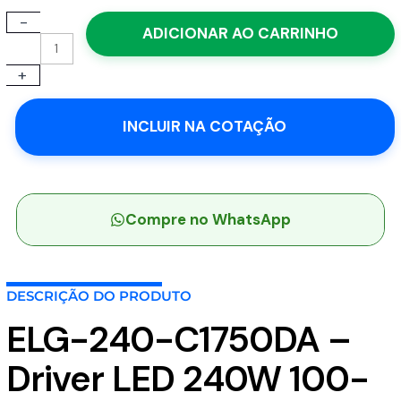
-
ELG-
ADICIONAR AO CARRINHO
240-
C1750DA
+
-
Driver
LED
INCLUIR NA COTAÇÃO
240W
100-
305VCA/142-
431VCC
Saída
Compre no WhatsApp
69-
137V
1,75A
DESCRIÇÃO DO PRODUTO
-
MEAN
ELG-240-C1750DA –
WELL
quantidade
Driver LED 240W 100-