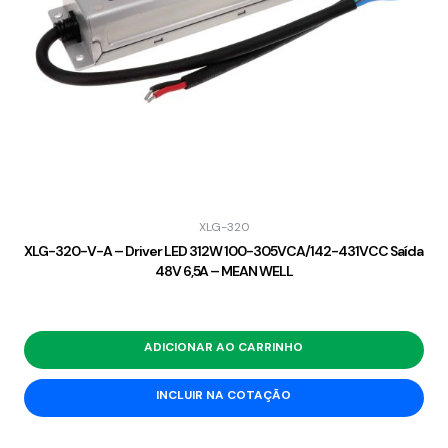
XLG-320
XLG-320-V-A – Driver LED 312W 100-305VCA/142-431VCC Saída
48V 6,5A – MEAN WELL
ADICIONAR AO CARRINHO
INCLUIR NA COTAÇÃO