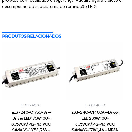
projetos com qualidade e segurança. Adquira agora e eleve o
desempenho do seu sistema de iluminação LED!
PRODUTOS RELACIONADOS
ELG-240-C
ELG-240-C
ELG-240-C1750-3Y –
ELG-240-C1400A – Driver
Driver LED 179W 100-
LED 239W 100-
305VCA/142-431VCC
305VCA/142-431VCC
Saída 69-137V 1,75A –
Saída 86-171V 1,4A – MEAN