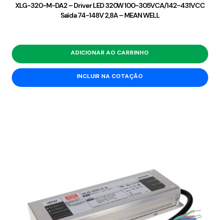
XLG-320-M-DA2 – Driver LED 320W 100-305VCA/142-431VCC
Saída 74-148V 2,8A – MEAN WELL
ADICIONAR AO CARRINHO
INCLUIR NA COTAÇÃO