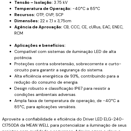
Tensão – Isolação:
3.75 kV
Temperatura de Operação:
-40°C a 85°C
Recursos:
OTP, OVP, SCP
Dimensões:
22 x 7,1 x 3,75cm
Agência de Aprovação:
CB, CCC, CE, cURus, EAC, ENEC,
RCM
Aplicações e benefícios:
Compatível com sistemas de iluminação LED de alta
potência.
Proteções contra sobretensão, sobrecorrente e curto-
circuito para garantir a segurança do sistema.
Alta eficiência energética de 93%, contribuindo para a
redução do consumo de energia.
Design robusto e classificação IP67 para resistir a
condições ambientais adversas.
Ampla faixa de temperatura de operação, de -40°C a
85°C, para aplicações versáteis.
Aproveite a confiabilidade e eficiência do Driver LED ELG-240-
C1750DA da MEAN WELL para potencializar a iluminação de seus