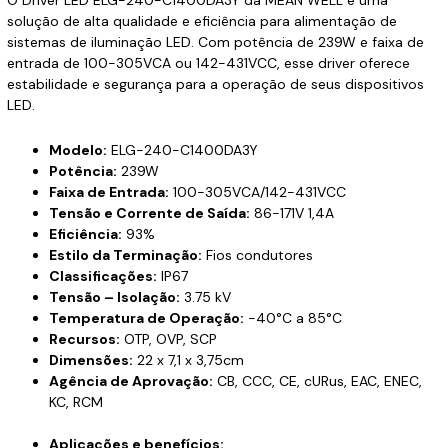
solução de alta qualidade e eficiência para alimentação de
sistemas de iluminação LED. Com potência de 239W e faixa de
entrada de 100-305VCA ou 142-431VCC, esse driver oferece
estabilidade e segurança para a operação de seus dispositivos
LED.
Modelo:
ELG-240-C1400DA3Y
Potência:
239W
Faixa de Entrada:
100-305VCA/142-431VCC
Tensão e Corrente de Saída:
86-171V 1,4A
Eficiência:
93%
Estilo da Terminação:
Fios condutores
Classificações:
IP67
Tensão – Isolação:
3.75 kV
Temperatura de Operação:
-40°C a 85°C
Recursos:
OTP, OVP, SCP
Dimensões:
22 x 7,1 x 3,75cm
Agência de Aprovação:
CB, CCC, CE, cURus, EAC, ENEC,
KC, RCM
Aplicações e benefícios: