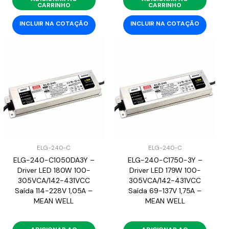
CARRINHO
CARRINHO
INCLUIR NA COTAÇÃO
INCLUIR NA COTAÇÃO
ELG-240-C
ELG-240-C
ELG-240-C1050DA3Y –
ELG-240-C1750-3Y –
Driver LED 180W 100-
Driver LED 179W 100-
305VCA/142-431VCC
305VCA/142-431VCC
Saída 114-228V 1,05A –
Saída 69-137V 1,75A –
MEAN WELL
MEAN WELL