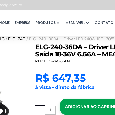
eig.com.br
HOME
EMPRESA
PRODUTOS
MEAN WELL
CONTATO
LG
/
ELG-240
/ ELG-240-36DA – Driver LED 240W 100-305
ELG-240-36DA – Driver 
Saída 18-36V 6,66A – M
REF: ELG-240-36DA
R$
647,35
à vista - direto da fábrica
ELG-
-
ADICIONAR AO CARRI
240-
36DA