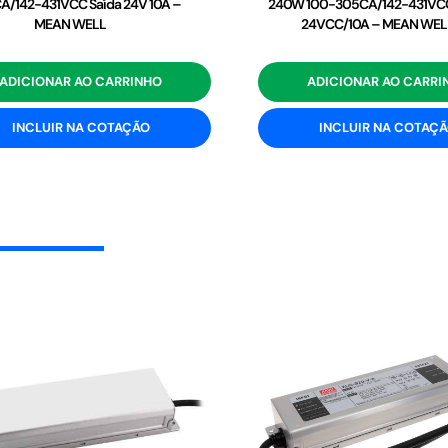
/142-431VCC Saída 24V 10A –
240W 100-305CA/142-431VCC
MEAN WELL
24VCC/10A – MEAN WEL
ADICIONAR AO CARRINHO
ADICIONAR AO CARRI
INCLUIR NA COTAÇÃO
INCLUIR NA COTAÇ