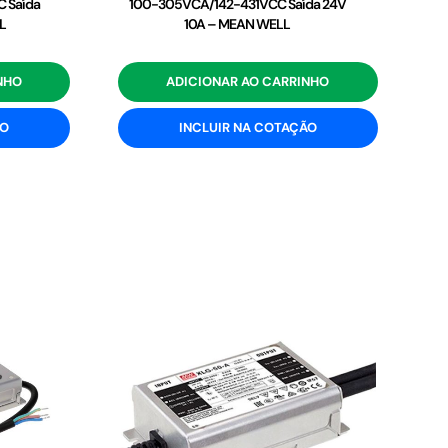
 Saída
100-305VCA/142-431VCC Saída 24V
L
10A – MEAN WELL
NHO
ADICIONAR AO CARRINHO
ÃO
INCLUIR NA COTAÇÃO