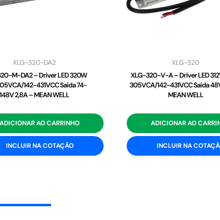
XLG-320-DA2
XLG-320
20-M-DA2 – Driver LED 320W
XLG-320-V-A – Driver LED 31
05VCA/142-431VCC Saída 74-
305VCA/142-431VCC Saída 48V
148V 2,8A – MEAN WELL
MEAN WELL
ADICIONAR AO CARRINHO
ADICIONAR AO CARRI
INCLUIR NA COTAÇÃO
INCLUIR NA COTAÇ