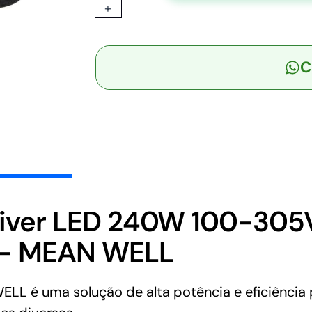
+
-
Driver
LED
C
240W
100-
305VCA/142-
431VCC
Saída
18-
36V
6,66A
-
iver LED 240W 100-30
MEAN
 – MEAN WELL
WELL
quantidade
 é uma solução de alta potência e eficiência p