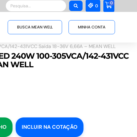
0
Pesquisar
0
...
BUSCA MEAN WELL
MINHA CONTA
VCA/142-431VCC Saída 18-36V 6,66A – MEAN WELL
LED 240W 100-305VCA/142-431VCC
EAN WELL
NHO
INCLUIR NA COTAÇÃO