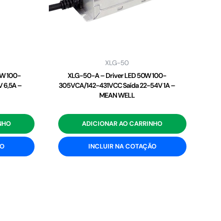
XLG-50
2W 100-
XLG-50-A – Driver LED 50W 100-
 6,5A –
305VCA/142-431VCC Saída 22-54V 1A –
MEAN WELL
NHO
ADICIONAR AO CARRINHO
ÃO
INCLUIR NA COTAÇÃO