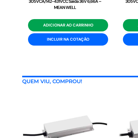
305VCA/142-431VCC Saída 36V 6,66A –
305VCA
MEAN WELL
ADICIONAR AO CARRINHO
INCLUIR NA COTAÇÃO
QUEM VIU, COMPROU!