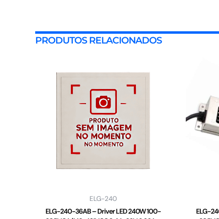
PRODUTOS RELACIONADOS
ELG-240
ELG-240-36AB – Driver LED 240W 100-
ELG-240