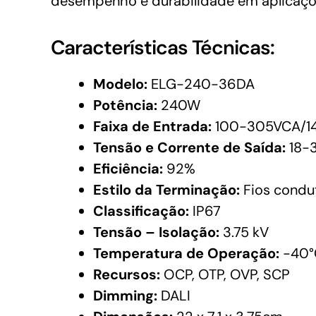
desempenho e durabilidade em aplicaçõ
Características Técnicas:
Modelo:
ELG-240-36DA
Potência:
240W
Faixa de Entrada:
100-305VCA/1
Tensão e Corrente de Saída:
18-
Eficiência:
92%
Estilo da Terminação:
Fios condu
Classificação:
IP67
Tensão – Isolação:
3.75 kV
Temperatura de Operação:
-40°
Recursos:
OCP, OTP, OVP, SCP
Dimming:
DALI