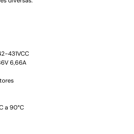
es diversas.
42-431VCC
36V 6,66A
tores
C a 90°C