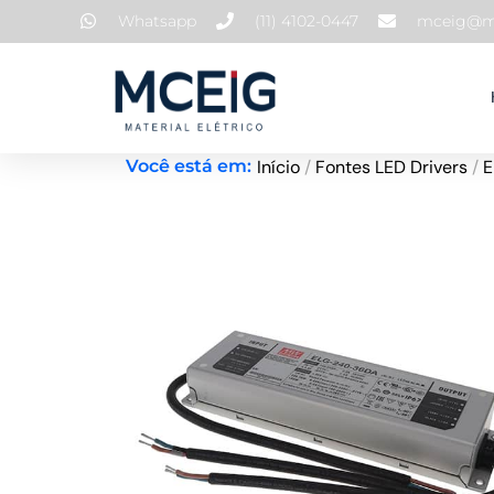
Ir
Whatsapp
(11) 4102-0447
mceig@mc
para
o
conteúdo
Início
/
Fontes LED Drivers
/
E
Você está em: