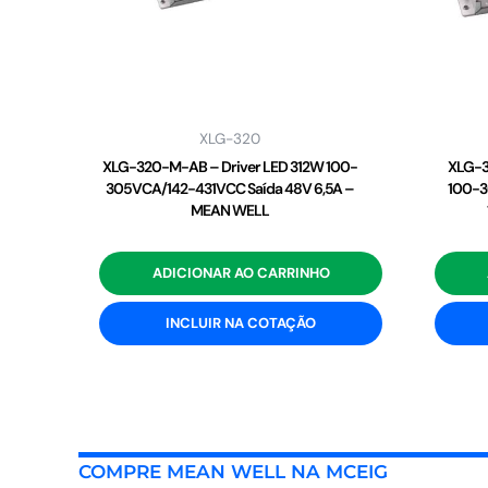
XLG-320
XLG-320-M-AB – Driver LED 312W 100-
XLG-3
305VCA/142-431VCC Saída 48V 6,5A –
100-3
MEAN WELL
ADICIONAR AO CARRINHO
INCLUIR NA COTAÇÃO
COMPRE MEAN WELL NA MCEIG