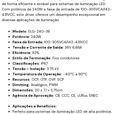
de forma eficiente e estável para sistemas de iluminação LED.
Com potência de 240W e faixa de entrada de 100-305VCA/142-
431VCC, este driver oferece um desempenho excepcional em
diversas aplicações de iluminação.
Modelo:
ELG-240-36
Potência:
240W
Faixa de Entrada:
100-305VCA/142-431VCC
Tensão e Corrente de Saída:
36V 6,66A
Eficiência:
92%
Estilo da Terminação:
Fios condutores
Classificações:
IP67
Tensão – Isolação:
3.75 kV
Temperatura de Operação:
-40°C a 90°C
Recursos:
OCP, OTP, OVP, SCP
Dimming:
Analógico, PWM
Dimensões:
20 x 7,1 x 3,75cm
Agência de Aprovação:
CB, CCC, CE, cURus, ENEC
Aplicações e Benefícios:
Perfeito para sistemas de iluminação LED de alta potência.