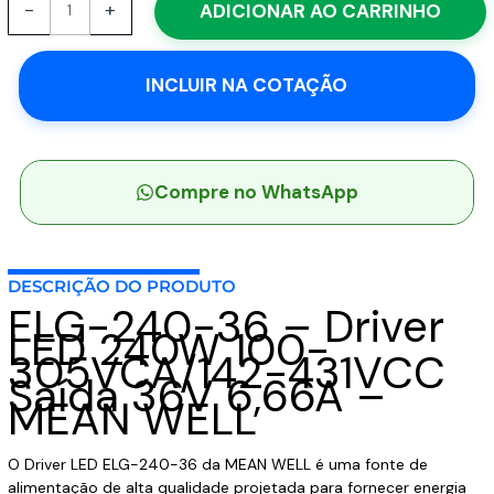
-
+
ADICIONAR AO CARRINHO
240-
36
-
INCLUIR NA COTAÇÃO
Driver
LED
240W
100-
305VCA/142-
Compre no WhatsApp
431VCC
Saída
36V
DESCRIÇÃO DO PRODUTO
6,66A
ELG-240-36 – Driver
-
LED 240W 100-
MEAN
305VCA/142-431VCC
WELL
Saída 36V 6,66A –
quantidade
MEAN WELL
O Driver LED ELG-240-36 da MEAN WELL é uma fonte de
alimentação de alta qualidade projetada para fornecer energia