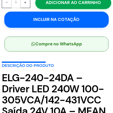
-
+
ADICIONAR AO CARRINHO
240-
24DA
-
INCLUIR NA COTAÇÃO
Driver
LED
240W
100-
305VCA/142-
Compre no WhatsApp
431VCC
Saída
24V
DESCRIÇÃO DO PRODUTO
10A
-
ELG-240-24DA –
MEAN
WELL
Driver LED 240W 100-
quantidade
305VCA/142-431VCC
Saída 24V 10A – MEAN