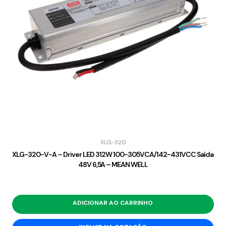
XLG-320
XLG-320-V-A – Driver LED 312W 100-305VCA/142-431VCC Saída
48V 6,5A – MEAN WELL
ADICIONAR AO CARRINHO