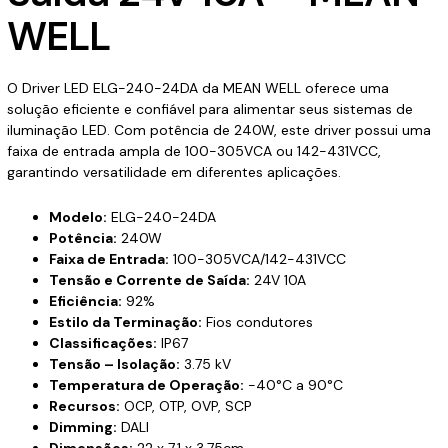
WELL
O Driver LED ELG-240-24DA da MEAN WELL oferece uma
solução eficiente e confiável para alimentar seus sistemas de
iluminação LED. Com potência de 240W, este driver possui uma
faixa de entrada ampla de 100-305VCA ou 142-431VCC,
garantindo versatilidade em diferentes aplicações.
Modelo:
ELG-240-24DA
Potência:
240W
Faixa de Entrada:
100-305VCA/142-431VCC
Tensão e Corrente de Saída:
24V 10A
Eficiência:
92%
Estilo da Terminação:
Fios condutores
Classificações:
IP67
Tensão – Isolação:
3.75 kV
Temperatura de Operação:
-40°C a 90°C
Recursos:
OCP, OTP, OVP, SCP
Dimming:
DALI