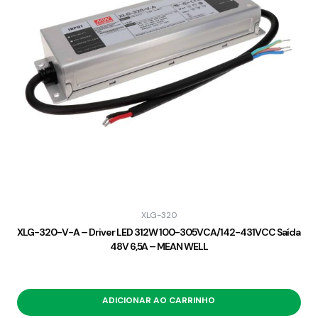
XLG-320
XLG-320-V-A – Driver LED 312W 100-305VCA/142-431VCC Saída
48V 6,5A – MEAN WELL
ADICIONAR AO CARRINHO