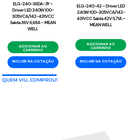
ELG-240-36DA-3Y –
ELG-240-42 – Driver LED
Driver LED 240W 100-
240W 100-305VCA/142-
305VCA/142-431VCC
431VCC Saída 42V 5,71A –
Saída 36V 6,66A – MEAN
MEAN WELL
WELL
ADICIONAR AO
ADICIONAR AO
CARRINHO
CARRINHO
INCLUIR NA COTAÇÃO
INCLUIR NA COTAÇÃO
QUEM VIU, COMPROU!