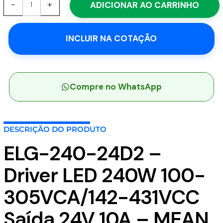
-
+
ADICIONAR AO CARRINHO
240-
24D2
-
INCLUIR NA COTAÇÃO
Driver
LED
240W
100-
305VCA/142-
Compre no WhatsApp
431VCC
Saída
24V
DESCRIÇÃO DO PRODUTO
10A
-
ELG-240-24D2 –
MEAN
WELL
Driver LED 240W 100-
quantidade
305VCA/142-431VCC
Saída 24V 10A – MEAN