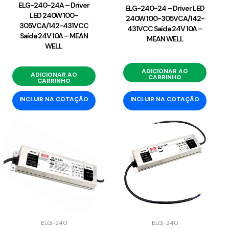
ELG-240-24A – Driver
ELG-240-24 – Driver LED
LED 240W 100-
240W 100-305VCA/142-
305VCA/142-431VCC
431VCC Saída 24V 10A –
Saída 24V 10A – MEAN
MEAN WELL
WELL
ADICIONAR AO
ADICIONAR AO
CARRINHO
CARRINHO
INCLUIR NA COTAÇÃO
INCLUIR NA COTAÇÃO
ELG-240
ELG-240