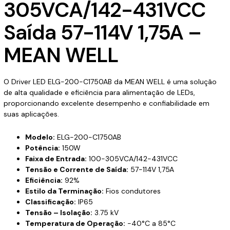
305VCA/142-431VCC
Saída 57-114V 1,75A –
MEAN WELL
O Driver LED ELG-200-C1750AB da MEAN WELL é uma solução
de alta qualidade e eficiência para alimentação de LEDs,
proporcionando excelente desempenho e confiabilidade em
suas aplicações.
Modelo:
ELG-200-C1750AB
Potência:
150W
Faixa de Entrada:
100-305VCA/142-431VCC
Tensão e Corrente de Saída:
57-114V 1,75A
Eficiência:
92%
Estilo da Terminação:
Fios condutores
Classificação:
IP65
Tensão – Isolação:
3.75 kV
Temperatura de Operação:
-40°C a 85°C