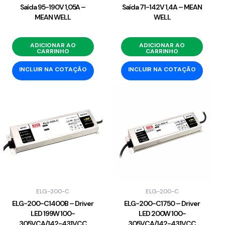
Saída 95-190V 1,05A –
Saída 71-142V 1,4A – MEAN
MEAN WELL
WELL
ADICIONAR AO
ADICIONAR AO
CARRINHO
CARRINHO
INCLUIR NA COTAÇÃO
INCLUIR NA COTAÇÃO
ELG-200-C
ELG-200-C
ELG-200-C1400B – Driver
ELG-200-C1750 – Driver
LED 199W 100-
LED 200W 100-
305VCA/142-431VCC
305VCA/142-431VCC