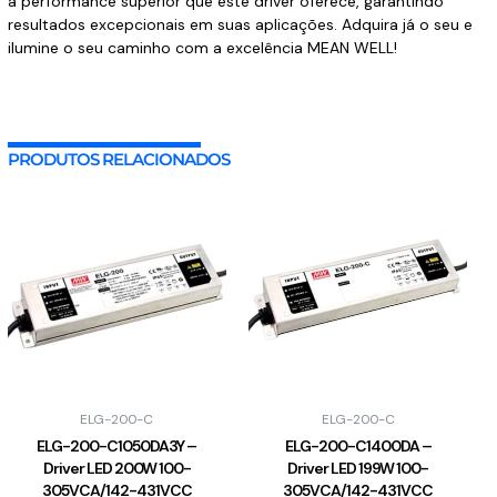
a performance superior que este driver oferece, garantindo
resultados excepcionais em suas aplicações. Adquira já o seu e
ilumine o seu caminho com a excelência MEAN WELL!
PRODUTOS RELACIONADOS
ELG-200-C
ELG-200-C
ELG-200-C1050DA3Y –
ELG-200-C1400DA –
Driver LED 200W 100-
Driver LED 199W 100-
305VCA/142-431VCC
305VCA/142-431VCC