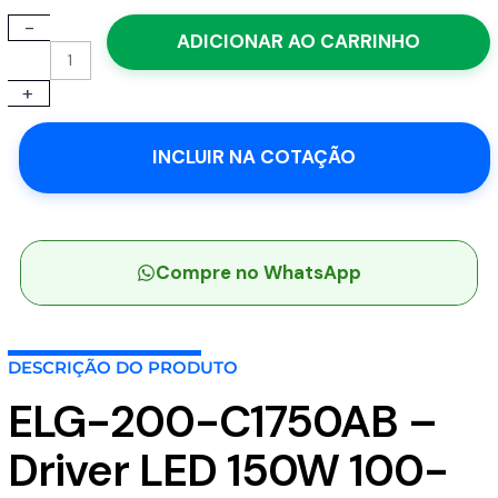
-
ELG-
ADICIONAR AO CARRINHO
200-
C1750AB
+
-
Driver
LED
INCLUIR NA COTAÇÃO
150W
100-
305VCA/142-
431VCC
Saída
Compre no WhatsApp
57-
114V
1,75A
DESCRIÇÃO DO PRODUTO
-
MEAN
ELG-200-C1750AB –
WELL
quantidade
Driver LED 150W 100-