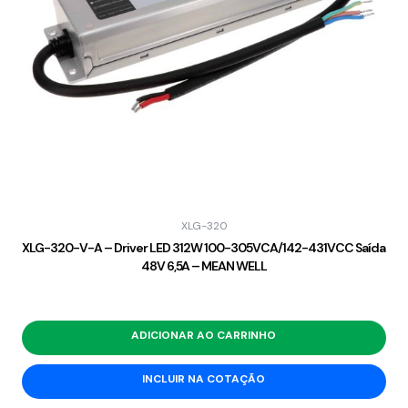
XLG-320
XLG-320-V-A – Driver LED 312W 100-305VCA/142-431VCC Saída
48V 6,5A – MEAN WELL
ADICIONAR AO CARRINHO
INCLUIR NA COTAÇÃO