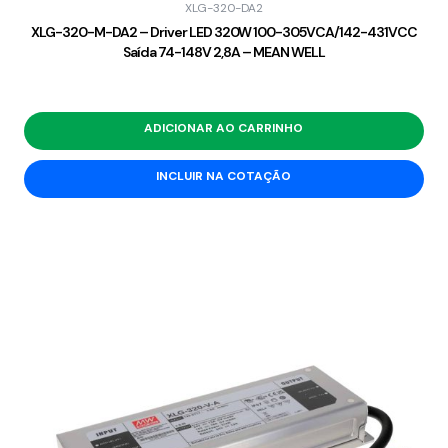
XLG-320-DA2
XLG-320-M-DA2 – Driver LED 320W 100-305VCA/142-431VCC
Saída 74-148V 2,8A – MEAN WELL
ADICIONAR AO CARRINHO
INCLUIR NA COTAÇÃO