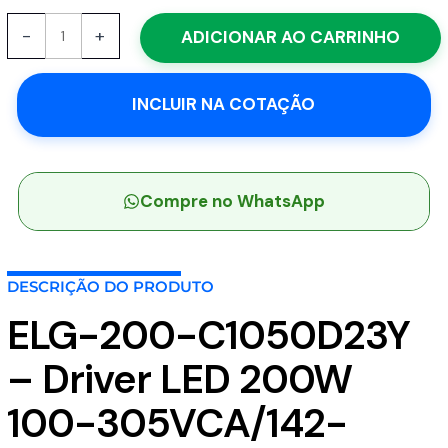
ELG-
-
+
ADICIONAR AO CARRINHO
200-
C1050D23Y
-
INCLUIR NA COTAÇÃO
Driver
LED
200W
100-
305VCA/142-
Compre no WhatsApp
431VCC
Saída
95-
DESCRIÇÃO DO PRODUTO
190V
1,05A
ELG-200-C1050D23Y
-
MEAN
– Driver LED 200W
WELL
quantidade
100-305VCA/142-