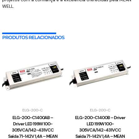
WELL.
PRODUTOS RELACIONADOS
ELG-200-C
ELG-200-C
ELG-200-C1400AB –
ELG-200-C1400B – Driver
Driver LED 199W 100-
LED 199W 100-
305VCA/142-431VCC
305VCA/142-431VCC
Saída 71-142V 1,4A – MEAN
Saída 71-142V 1,4A – MEAN