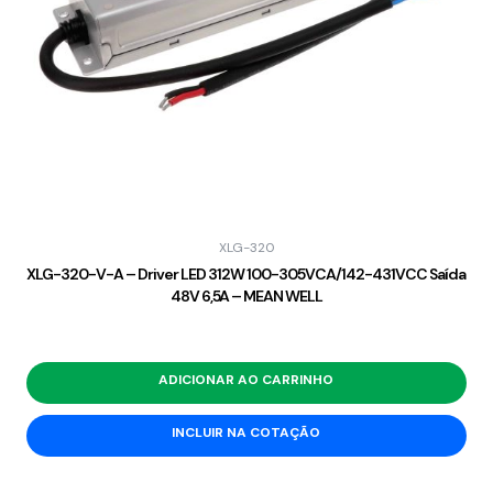
XLG-320
XLG-320-V-A – Driver LED 312W 100-305VCA/142-431VCC Saída
48V 6,5A – MEAN WELL
ADICIONAR AO CARRINHO
INCLUIR NA COTAÇÃO