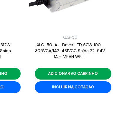
XLG-50
 312W
XLG-50-A – Driver LED 50W 100-
Saída
305VCA/142-431VCC Saída 22-54V
L
1A – MEAN WELL
INHO
ADICIONAR AO CARRINHO
ÃO
INCLUIR NA COTAÇÃO