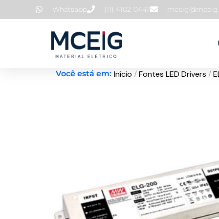
Ir
Whatsapp
(11) 4102-0447
mceig@mceig.
para
o
conteúdo
Início
/
Fontes LED Drivers
/
E
Você está em: