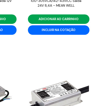
ída 12V
100-305VCA/142-431VCC Saída
24V 8,4A – MEAN WELL
INHO
ADICIONAR AO CARRINHO
ÃO
INCLUIR NA COTAÇÃO