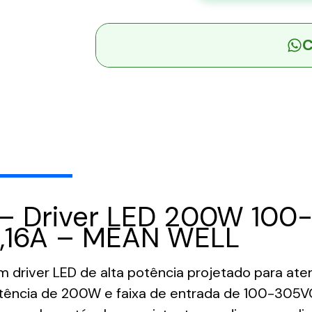
3Y
-
C
Driver
LED
200W
100-
305VCA/142-
431VCC
Saída
48V
4,16A
 Driver LED 200W 100
-
MEAN
4,16A – MEAN WELL
WELL
quantidade
river LED de alta potência projetado para ate
otência de 200W e faixa de entrada de 100-305