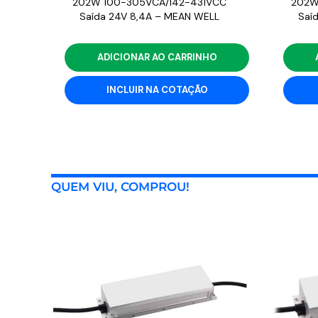
202W 100-305VCA/142-431VCC
202W
Saída 24V 8,4A – MEAN WELL
Saí
ADICIONAR AO CARRINHO
INCLUIR NA COTAÇÃO
QUEM VIU, COMPROU!