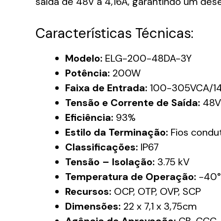
saída de 48V a 4,16A, garantindo um des
Características Técnicas:
Modelo:
ELG-200-48DA-3Y
Potência:
200W
Faixa de Entrada:
100-305VCA/1
Tensão e Corrente de Saída:
48V 
Eficiência:
93%
Estilo da Terminação:
Fios condu
Classificações:
IP67
Tensão – Isolação:
3.75 kV
Temperatura de Operação:
-40°
Recursos:
OCP, OTP, OVP, SCP
Dimensões:
22 x 7,1 x 3,75cm
Agência de Aprovação:
CB, CCC, 