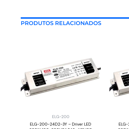
PRODUTOS RELACIONADOS
ELG-200
ELG-200-24D2-3Y – Driver LED
ELG-