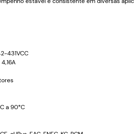
empenho estável e consistente em diversas apli
42-431VCC
4,16A
tores
C a 90°C
CE, cURus, EAC, ENEC, KC, RCM