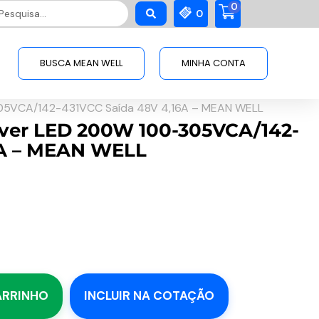
0
squisar
0
BUSCA MEAN WELL
MINHA CONTA
05VCA/142-431VCC Saída 48V 4,16A – MEAN WELL
iver LED 200W 100-305VCA/142-
6A – MEAN WELL
ARRINHO
INCLUIR NA COTAÇÃO