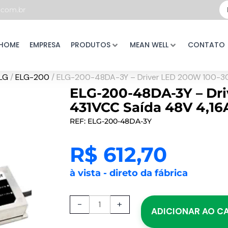
Pe
com.br
...
HOME
EMPRESA
PRODUTOS
MEAN WELL
CONTATO
LG
/
ELG-200
/ ELG-200-48DA-3Y – Driver LED 200W 100-3
ELG-200-48DA-3Y – Dr
431VCC Saída 48V 4,1
REF: ELG-200-48DA-3Y
R$
612,70
à vista - direto da fábrica
ELG-
-
+
ADICIONAR AO C
200-
48DA-