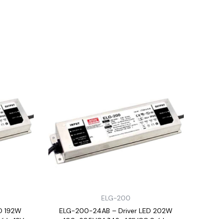
ELG-200
D 192W
ELG-200-24AB – Driver LED 202W