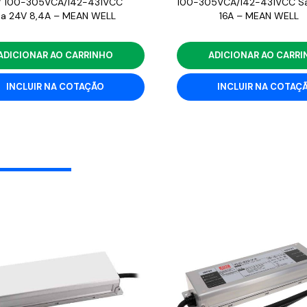
 100-305VCA/142-431VCC
100-305VCA/142-431VCC Sa
da 24V 8,4A – MEAN WELL
16A – MEAN WELL
ADICIONAR AO CARRINHO
ADICIONAR AO CARR
INCLUIR NA COTAÇÃO
INCLUIR NA COTAÇ