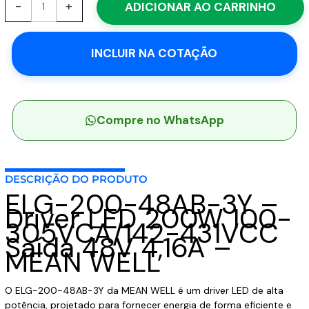
-
+
ADICIONAR AO CARRINHO
200-
48AB-
3Y
INCLUIR NA COTAÇÃO
-
Driver
LED
200W
100-
Compre no WhatsApp
305VCA/142-
431VCC
Saída
DESCRIÇÃO DO PRODUTO
48V
ELG-200-48AB-3Y –
4,16A
Driver LED 200W 100-
-
305VCA/142-431VCC
MEAN
Saída 48V 4,16A –
WELL
MEAN WELL
quantidade
O ELG-200-48AB-3Y da MEAN WELL é um driver LED de alta
potência, projetado para fornecer energia de forma eficiente e