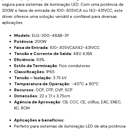
segura para sistemas de iluminação LED. Com uma potência de
200W e faixa de entrada de 100-305VCA ou 142-431VCC, este
driver oferece uma solução versátil e confiável para diversas
aplicações.
Modelo:
ELG-200-48AB-3Y
Potência:
200W
Faixa de Entrada:
100-305VCA/142-431VCC
Tensão e Corrente de Saída:
48V 4,16A
Eficiência:
93%
Estilo da Terminação:
Fios condutores
Classificações:
IP65
Tensão – Isolação:
3.75 kV
Temperatura de Operação:
-40°C a 90°C
Recursos:
OCP, OTP, OVP, SCP
Dimensões:
22 x 7,1 x 3,75cm
Agência de Aprovação:
CB, CCC, CE, cURus, EAC, ENEC,
KC, RCM
Aplicações e benefícios:
Perfeito para sistemas de iluminação LED de alta potência