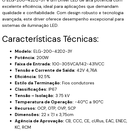
excelente eficiência, ideal para aplicações que demandam
qualidade e confiabilidade. Com design robusto e tecnologia
avançada, este driver oferece desempenho excepcional para
sistemas de iluminação LED.
Características Técnicas:
Modelo:
ELG-200-42D2-3Y
Potência:
200W
Faixa de Entrada:
100-305VCA/142-431VCC
Tensão e Corrente de Saída:
42V 4,76A
Eficiência:
92.5%
Estilo da Terminação:
Fios condutores
Classificações:
IP67
Tensão – Isolação:
3.75 kV
Temperatura de Operação:
-40°C a 90°C
Recursos:
OCP, OTP, OVP, SCP
Dimensões:
22 x 7,1 x 3,75cm
Agência de Aprovação:
CB, CCC, CE, cURus, EAC, ENEC,
KC, RCM