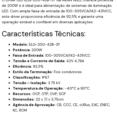
de 200W e é ideal para alimentação de sistemas de iluminação
LED. Com ampla faixa de entrada de 100-305VCA/142-431VCC,
este driver proporciona eficiência de 92,5% e garante uma
operação estável e confiável em diversas aplicações.
Características Técnicas:
Modelo:
ELG-200-42B-3Y
Potência:
200W
Faixa de Entrada:
100-305VCA/142-431VCC
Tensão e Corrente de Saída:
42V 4,76A
Eficiência:
92,5%
Estilo da Terminação:
Fios condutores
Classificações:
IP67
Tensão – Isolação:
3.75 kV
Temperatura de Operação:
-40°C a 90°C
Recursos:
OCP, OTP, OVP, SCP
Dimensões:
22 x 7,1 x 3,75cm
Agência de Aprovação:
CB, CCC, CE, cURus, EAC, ENEC,
KC, RCM