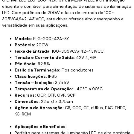
eficiente e confiável para alimentação de sistemas de iluminação
LED. Com potência de 200W e faixa de entrada de 100-
305VCA/142-431VCC, este driver oferece alto desempenho e
versatilidade em suas aplicações.
Modelo:
ELG-200-42A-3Y
Potência:
200W
Faixa de Entrada:
100-305VCA/142-431VCC
Tensão e Corrente de Saída:
42V 4,76A
Eficiência:
92.5%
Estilo da Terminação:
Fios condutores
Classificações:
IP65
Tensão – Isolação:
3.75 kV
Temperatura de Operação:
-40°C a 90°C
Recursos:
OCP, OTP, OVP, SCP
Dimensões:
22 x 7,1 x 3,75cm
Agência de Aprovação:
CB, CCC, CE, cURus, EAC, ENEC,
KC, RCM
Aplicações e Benefícios:
Perfeito para sistemas de iluminação LED de alta potência