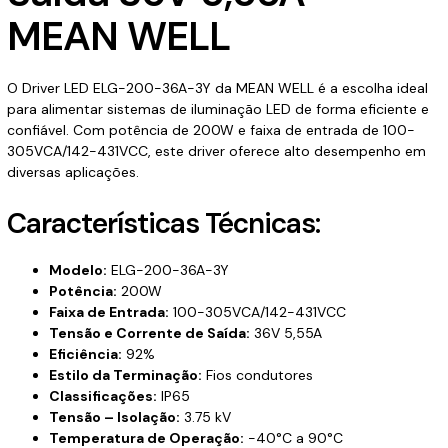
MEAN WELL
O Driver LED ELG-200-36A-3Y da MEAN WELL é a escolha ideal
para alimentar sistemas de iluminação LED de forma eficiente e
confiável. Com potência de 200W e faixa de entrada de 100-
305VCA/142-431VCC, este driver oferece alto desempenho em
diversas aplicações.
Características Técnicas:
Modelo:
ELG-200-36A-3Y
Potência:
200W
Faixa de Entrada:
100-305VCA/142-431VCC
Tensão e Corrente de Saída:
36V 5,55A
Eficiência:
92%
Estilo da Terminação:
Fios condutores
Classificações:
IP65
Tensão – Isolação:
3.75 kV
Temperatura de Operação:
-40°C a 90°C