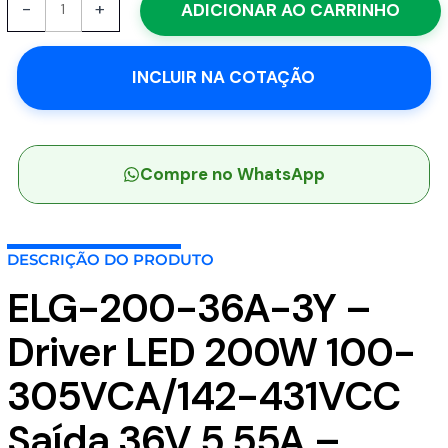
-
+
ADICIONAR AO CARRINHO
200-
36A-
3Y
INCLUIR NA COTAÇÃO
-
Driver
LED
200W
100-
Compre no WhatsApp
305VCA/142-
431VCC
Saída
DESCRIÇÃO DO PRODUTO
36V
5,55A
ELG-200-36A-3Y –
-
MEAN
Driver LED 200W 100-
WELL
quantidade
305VCA/142-431VCC
Saída 36V 5,55A –