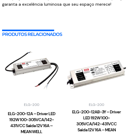
garanta a excelência luminosa que seu espaço merece!
PRODUTOS RELACIONADOS
ELG-200
ELG-200
ELG-200-12AB-3Y – Driver
ELG-200-12A – Driver LED
LED 192W 100-
192W 100-305VCA/142-
305VCA/142-431VCC
431VCC Saída 12V 16A –
Saída 12V 16A – MEAN
MEAN WELL