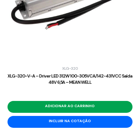
XLG-320
XLG-320-V-A – Driver LED 312W 100-305VCA/142-431VCC Saída
48V 6,5A – MEAN WELL
ADICIONAR AO CARRINHO
INCLUIR NA COTAÇÃO