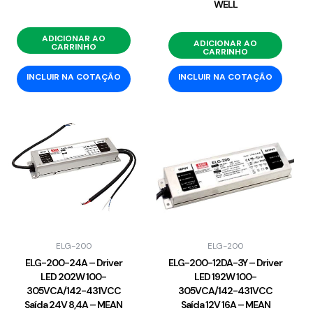
WELL
ADICIONAR AO
ADICIONAR AO
CARRINHO
CARRINHO
INCLUIR NA COTAÇÃO
INCLUIR NA COTAÇÃO
ELG-200
ELG-200
ELG-200-24A – Driver
ELG-200-12DA-3Y – Driver
LED 202W 100-
LED 192W 100-
305VCA/142-431VCC
305VCA/142-431VCC
Saída 24V 8,4A – MEAN
Saída 12V 16A – MEAN