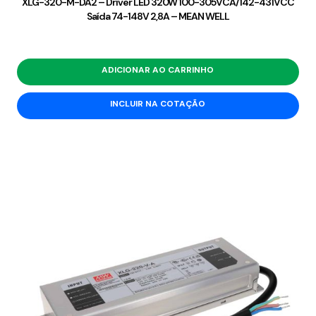
XLG-320-M-DA2 – Driver LED 320W 100-305VCA/142-431VCC
Saída 74-148V 2,8A – MEAN WELL
ADICIONAR AO CARRINHO
INCLUIR NA COTAÇÃO