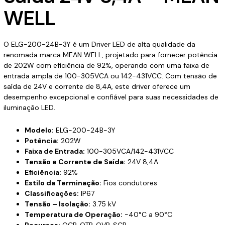
WELL
O ELG-200-24B-3Y é um Driver LED de alta qualidade da
renomada marca MEAN WELL, projetado para fornecer potência
de 202W com eficiência de 92%, operando com uma faixa de
entrada ampla de 100-305VCA ou 142-431VCC. Com tensão de
saída de 24V e corrente de 8,4A, este driver oferece um
desempenho excepcional e confiável para suas necessidades de
iluminação LED.
Modelo:
ELG-200-24B-3Y
Potência:
202W
Faixa de Entrada:
100-305VCA/142-431VCC
Tensão e Corrente de Saída:
24V 8,4A
Eficiência:
92%
Estilo da Terminação:
Fios condutores
Classificações:
IP67
Tensão – Isolação:
3.75 kV
Temperatura de Operação:
-40°C a 90°C