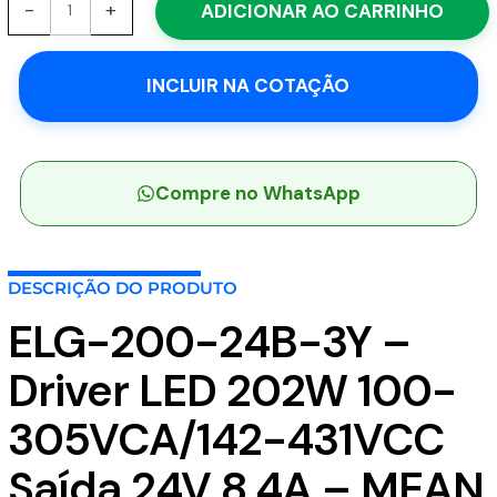
-
+
ADICIONAR AO CARRINHO
200-
24B-
3Y
INCLUIR NA COTAÇÃO
-
Driver
LED
202W
100-
Compre no WhatsApp
305VCA/142-
431VCC
Saída
DESCRIÇÃO DO PRODUTO
24V
8,4A
ELG-200-24B-3Y –
-
MEAN
Driver LED 202W 100-
WELL
quantidade
305VCA/142-431VCC
Saída 24V 8,4A – MEAN