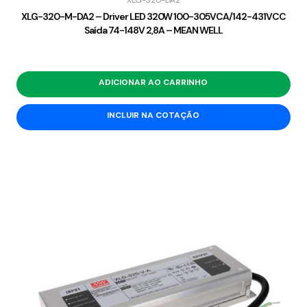
XLG-320-DA2
XLG-320-M-DA2 – Driver LED 320W 100-305VCA/142-431VCC
Saída 74-148V 2,8A – MEAN WELL
ADICIONAR AO CARRINHO
INCLUIR NA COTAÇÃO