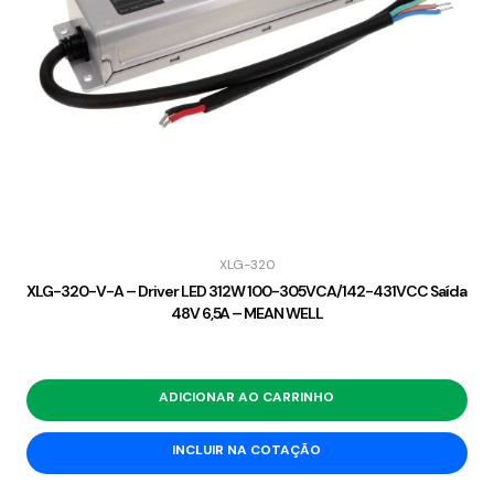
XLG-320
XLG-320-V-A – Driver LED 312W 100-305VCA/142-431VCC Saída
48V 6,5A – MEAN WELL
ADICIONAR AO CARRINHO
INCLUIR NA COTAÇÃO