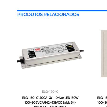
PRODUTOS RELACIONADOS
ELG-150-C
ELG-150-C1400A-3Y – Driver LED 150W
ELG-15
100-305VCA/142-431VCC Saída 54-
100-3