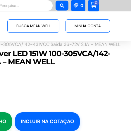
0
squisar
0
BUSCA MEAN WELL
MINHA CONTA
00-305VCA/142-431VCC Saída 36-72V 2,1A – MEAN WELL
ver LED 151W 100-305VCA/142-
1A – MEAN WELL
NHO
INCLUIR NA COTAÇÃO