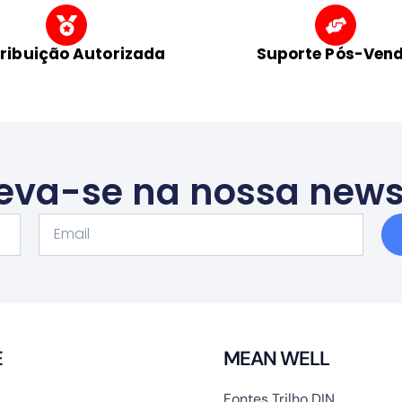
tribuição Autorizada
Suporte Pós-Ven
eva-se na nossa news
Email
E
MEAN WELL
Fontes Trilho DIN