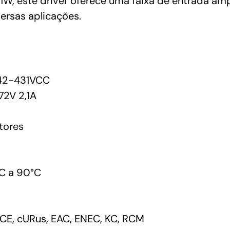
1W, este driver oferece uma faixa de entrada 
ersas aplicações.
42-431VCC
2V 2,1A
tores
C a 90°C
CE, cURus, EAC, ENEC, KC, RCM