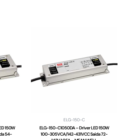
ELG-150-C
LED 150W
ELG-150-C1050DA – Driver LED 150W
da 54-
100-305VCA/142-431VCC Saída 72-