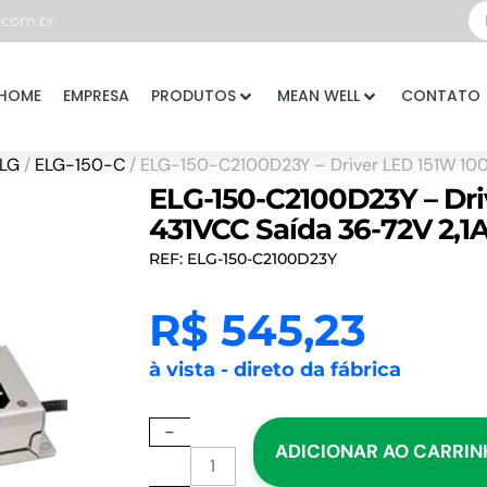
Pe
com.br
...
HOME
EMPRESA
PRODUTOS
MEAN WELL
CONTATO
LG
/
ELG-150-C
/ ELG-150-C2100D23Y – Driver LED 151W 1
ELG-150-C2100D23Y – Dri
431VCC Saída 36-72V 2,
REF: ELG-150-C2100D23Y
R$
545,23
à vista - direto da fábrica
ELG-
-
ADICIONAR AO CARRI
150-
C2100D23Y