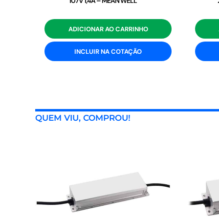
107V 1,4A – MEAN WELL
ADICIONAR AO CARRINHO
INCLUIR NA COTAÇÃO
QUEM VIU, COMPROU!