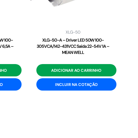
XLG-50
2W 100-
XLG-50-A – Driver LED 50W 100-
 6,5A –
305VCA/142-431VCC Saída 22-54V 1A –
MEAN WELL
NHO
ADICIONAR AO CARRINHO
ÃO
INCLUIR NA COTAÇÃO