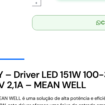
+
-
Driver
LED
C
151W
100-
305VCA/142-
431VCC
Saída
36-
72V
2,1A
-
 – Driver LED 151W 100
MEAN
V 2,1A – MEAN WELL
WELL
quantidade
 WELL é uma solução de alta potência e eficiê