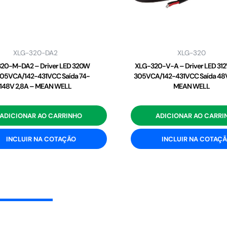
XLG-320-DA2
XLG-320
20-M-DA2 – Driver LED 320W
XLG-320-V-A – Driver LED 31
05VCA/142-431VCC Saída 74-
305VCA/142-431VCC Saída 48V
148V 2,8A – MEAN WELL
MEAN WELL
ADICIONAR AO CARRINHO
ADICIONAR AO CARRI
INCLUIR NA COTAÇÃO
INCLUIR NA COTAÇ