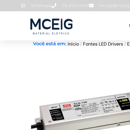
Ir
Whatsapp
(11) 4102-0447
mceig@mceig.
para
o
conteúdo
Início
/
Fontes LED Drivers
/
E
Você está em: