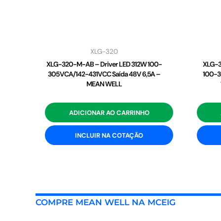
XLG-320
XLG-320-M-AB – Driver LED 312W 100-
XLG-3
305VCA/142-431VCC Saída 48V 6,5A –
100-3
MEAN WELL
ADICIONAR AO CARRINHO
INCLUIR NA COTAÇÃO
COMPRE MEAN WELL NA MCEIG