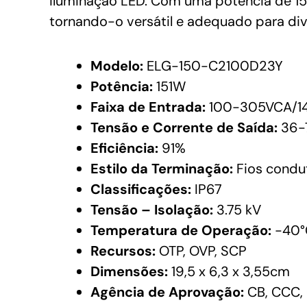
iluminação LED. Com uma potência de 15
tornando-o versátil e adequado para div
Modelo:
ELG-150-C2100D23Y
Potência:
151W
Faixa de Entrada:
100-305VCA/1
Tensão e Corrente de Saída:
36-7
Eficiência:
91%
Estilo da Terminação:
Fios condu
Classificações:
IP67
Tensão – Isolação:
3.75 kV
Temperatura de Operação:
-40°
Recursos:
OTP, OVP, SCP
Dimensões:
19,5 x 6,3 x 3,55cm
Agência de Aprovação:
CB, CCC, 