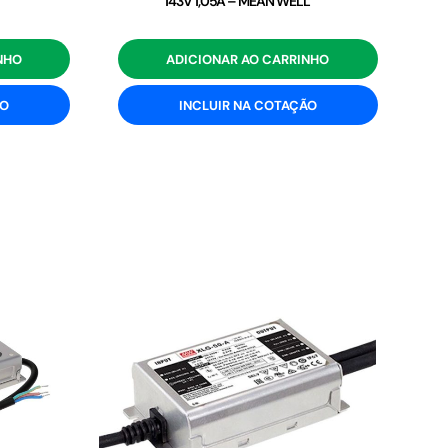
143V 1,05A – MEAN WELL
NHO
ADICIONAR AO CARRINHO
ÃO
INCLUIR NA COTAÇÃO