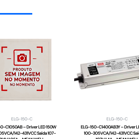
ELG-150-C
ELG-150-C
0-C1050AB – Driver LED 150W
ELG-150-C1400AB3Y – Driver 
05VCA/142-431VCC Saída 107-
100-305VCA/142-431VCC Saí