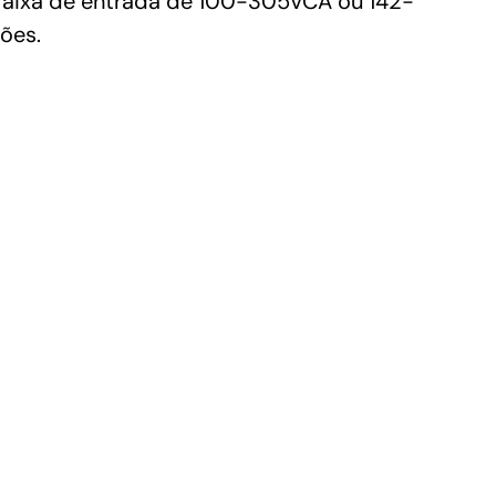
 faixa de entrada de 100-305VCA ou 142-
ões.