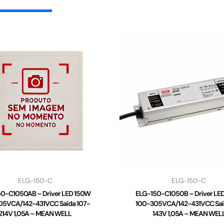
ELG-150-C
ELG-150-C
0-C1050AB – Driver LED 150W
ELG-150-C1050B – Driver LE
05VCA/142-431VCC Saída 107-
100-305VCA/142-431VCC Saí
214V 1,05A – MEAN WELL
143V 1,05A – MEAN WEL