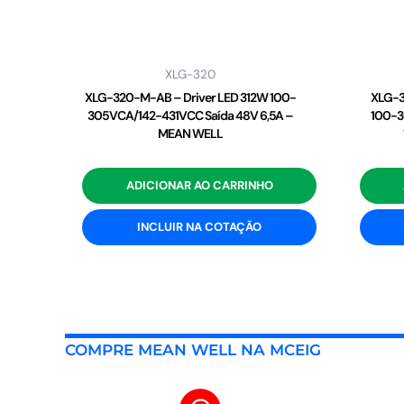
XLG-320
XLG-320-M-AB – Driver LED 312W 100-
XLG-3
305VCA/142-431VCC Saída 48V 6,5A –
100-3
MEAN WELL
ADICIONAR AO CARRINHO
INCLUIR NA COTAÇÃO
COMPRE MEAN WELL NA MCEIG