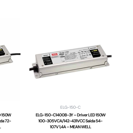
ELG-150-C
D 150W
ELG-150-C1400B-3Y – Driver LED 150W
da 72-
100-305VCA/142-431VCC Saída 54-
L
107V 1,4A – MEAN WELL