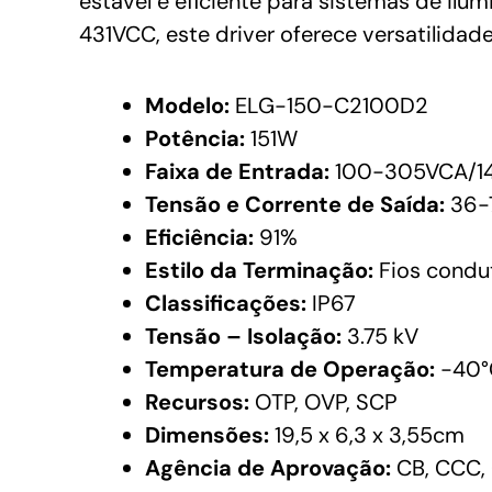
estável e eficiente para sistemas de i
431VCC, este driver oferece versatilida
Modelo:
ELG-150-C2100D2
Potência:
151W
Faixa de Entrada:
100-305VCA/1
Tensão e Corrente de Saída:
36-7
Eficiência:
91%
Estilo da Terminação:
Fios condu
Classificações:
IP67
Tensão – Isolação:
3.75 kV
Temperatura de Operação:
-40°
Recursos:
OTP, OVP, SCP
Dimensões:
19,5 x 6,3 x 3,55cm
Agência de Aprovação:
CB, CCC, 