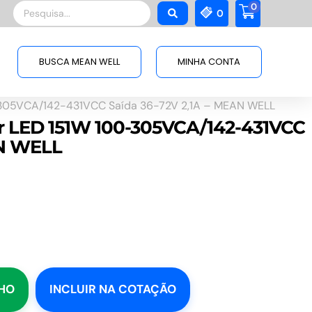
0
Pesquisar
0
...
BUSCA MEAN WELL
MINHA CONTA
-305VCA/142-431VCC Saída 36-72V 2,1A – MEAN WELL
er LED 151W 100-305VCA/142-431VCC
AN WELL
NHO
INCLUIR NA COTAÇÃO