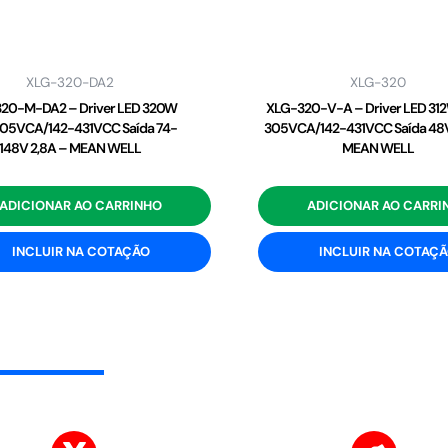
XLG-320-DA2
XLG-320
20-M-DA2 – Driver LED 320W
XLG-320-V-A – Driver LED 31
05VCA/142-431VCC Saída 74-
305VCA/142-431VCC Saída 48V
148V 2,8A – MEAN WELL
MEAN WELL
ADICIONAR AO CARRINHO
ADICIONAR AO CARRI
INCLUIR NA COTAÇÃO
INCLUIR NA COTAÇ