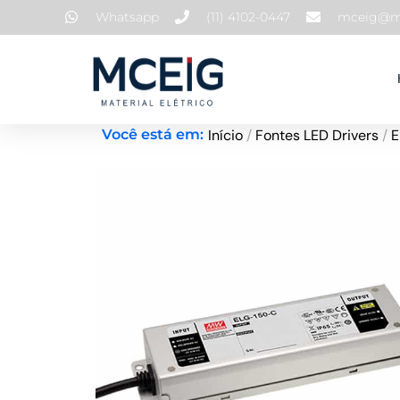
Ir
Whatsapp
(11) 4102-0447
mceig@mc
para
o
conteúdo
Início
/
Fontes LED Drivers
/
E
Você está em: