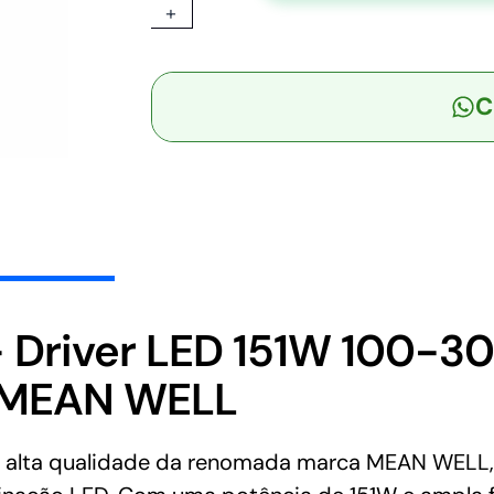
+
-
Driver
LED
C
151W
100-
305VCA/142-
431VCC
Saída
36-
72V
2,1A
-
 Driver LED 151W 100-
MEAN
– MEAN WELL
WELL
quantidade
alta qualidade da renomada marca MEAN WELL, 