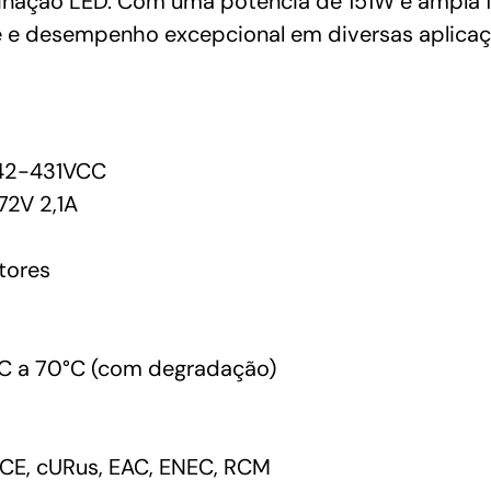
luminação LED. Com uma potência de 151W e ampla
de e desempenho excepcional em diversas aplicaç
42-431VCC
2V 2,1A
tores
C a 70°C (com degradação)
CE, cURus, EAC, ENEC, RCM