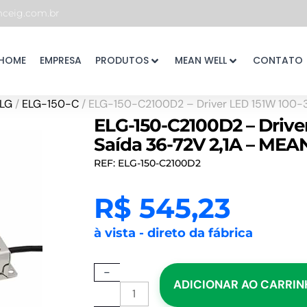
eig.com.br
HOME
EMPRESA
PRODUTOS
MEAN WELL
CONTATO
LG
/
ELG-150-C
/ ELG-150-C2100D2 – Driver LED 151W 100
ELG-150-C2100D2 – Driv
Saída 36-72V 2,1A – ME
REF: ELG-150-C2100D2
R$
545,23
à vista - direto da fábrica
ELG-
-
ADICIONAR AO CARRI
150-
C2100D2