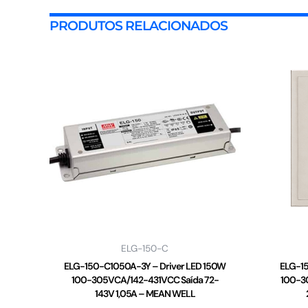
PRODUTOS RELACIONADOS
ELG-150-C
ELG-150-C1050A-3Y – Driver LED 150W
ELG-15
100-305VCA/142-431VCC Saída 72-
100-3
143V 1,05A – MEAN WELL