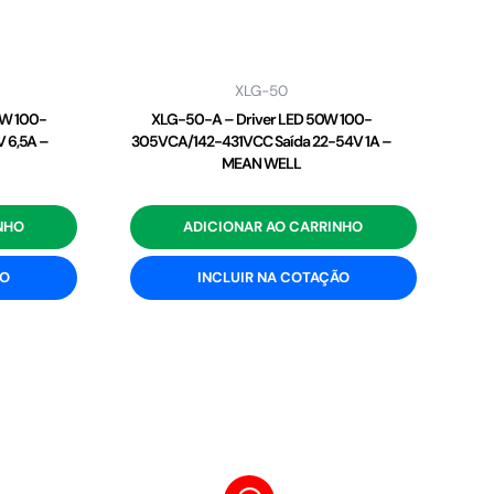
XLG-50
2W 100-
XLG-50-A – Driver LED 50W 100-
 6,5A –
305VCA/142-431VCC Saída 22-54V 1A –
MEAN WELL
NHO
ADICIONAR AO CARRINHO
ÃO
INCLUIR NA COTAÇÃO