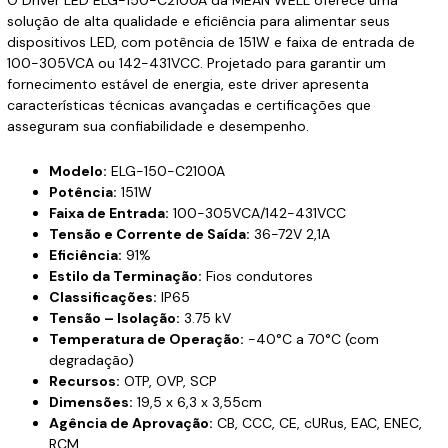
solução de alta qualidade e eficiência para alimentar seus
dispositivos LED, com potência de 151W e faixa de entrada de
100-305VCA ou 142-431VCC. Projetado para garantir um
fornecimento estável de energia, este driver apresenta
características técnicas avançadas e certificações que
asseguram sua confiabilidade e desempenho.
Modelo:
ELG-150-C2100A
Potência:
151W
Faixa de Entrada:
100-305VCA/142-431VCC
Tensão e Corrente de Saída:
36-72V 2,1A
Eficiência:
91%
Estilo da Terminação:
Fios condutores
Classificações:
IP65
Tensão – Isolação:
3.75 kV
Temperatura de Operação:
-40°C a 70°C (com
degradação)
Recursos:
OTP, OVP, SCP
Dimensões:
19,5 x 6,3 x 3,55cm
Agência de Aprovação:
CB, CCC, CE, cURus, EAC, ENEC,
RCM