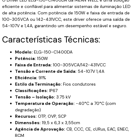
eficiente e confiável para alimentar sistemas de iluminação LED
de alta potência. Com potência de 150W e faixa de entrada de
100-305VCA ou 142-431VCC, este driver oferece uma saída de
54-107V e 1,4A, garantindo um desempenho estável e seguro.
Características Técnicas:
Modelo:
ELG-150-C1400DA
Potência:
150W
Faixa de Entrada:
100-305VCA/142-431VCC
Tensão e Corrente de Saída:
54-107V 1,4A
Eficiência:
91%
Estilo da Terminação:
Fios condutores
Classificações:
IP67
Tensão – Isolação:
3.75 kV
Temperatura de Operação:
-40°C a 70°C (com
degradação)
Recursos:
OTP, OVP, SCP
Dimensões:
19,5 x 6,3 x 3,55cm
Agência de Aprovação:
CB, CCC, CE, cURus, EAC, ENEC,
RCM