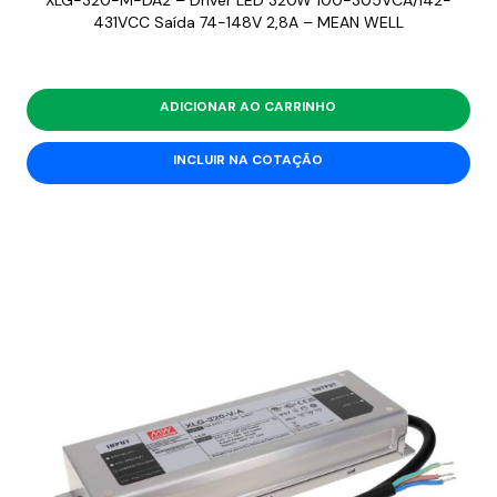
XLG-320-M-DA2 – Driver LED 320W 100-305VCA/142-
431VCC Saída 74-148V 2,8A – MEAN WELL
ADICIONAR AO CARRINHO
INCLUIR NA COTAÇÃO