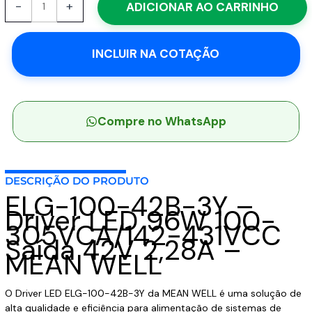
-
+
ADICIONAR AO CARRINHO
100-
42B-
3Y
INCLUIR NA COTAÇÃO
-
Driver
LED
96W
100-
Compre no WhatsApp
305VCA/142-
431VCC
Saída
DESCRIÇÃO DO PRODUTO
42V
ELG-100-42B-3Y –
2,28A
Driver LED 96W 100-
-
305VCA/142-431VCC
MEAN
Saída 42V 2,28A –
WELL
MEAN WELL
quantidade
O Driver LED ELG-100-42B-3Y da MEAN WELL é uma solução de
alta qualidade e eficiência para alimentação de sistemas de