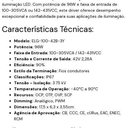
iluminação LED. Com potência de 96W e faixa de entrada de
100-305VCA ou 142-431VCC, este driver oferece desempenho
excepcional e confiabilidade para suas aplicações de iluminação.
Características Técnicas:
Modelo:
ELG-100-42B-3Y
Potência:
96W
Faixa de Entrada:
100-305VCA / 142-431VCC
Tensão e Corrente de Saída:
42V 2,28A
Eficiência:
90%
Estilo da Terminação:
Fios condutores
Classificações:
IP67
Tensão – Isolação:
3.75 kV
Temperatura de Operação:
-40°C a 90°C
Recursos:
OCP, OTP, OVP, SCP
Dimming:
Analógico, PWM
Dimensões:
17,5 x 6,3 x 3,55cm
Agência de Aprovação:
CB, CCC, CE, cURus, EAC, ENEC,
RCM