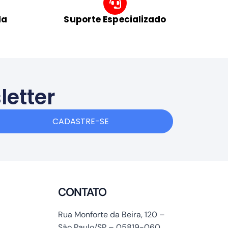
da
Suporte Especializado
letter
CADASTRE-SE
CONTATO
Rua Monforte da Beira, 120 –
São Paulo/SP – 05819-060