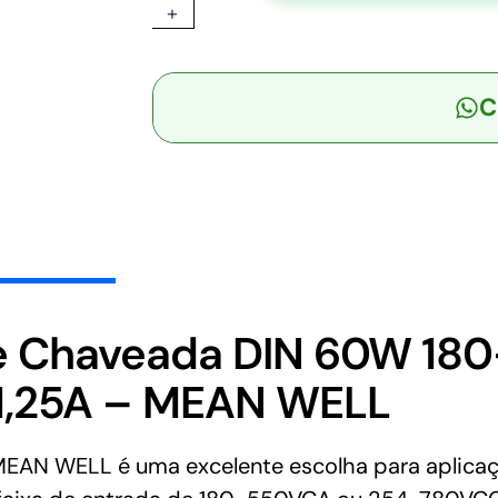
+
-
Fonte
Chaveada
C
DIN
60W
180-
550VCA/254-
780VCC
Saída
48V-
1,25A
-
 Chaveada DIN 60W 18
MEAN
1,25A – MEAN WELL
WELL
quantidade
N WELL é uma excelente escolha para aplicaçõ