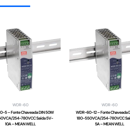
WDR-60
WDR-60
-5 – Fonte Chaveada DIN 50W
WDR-60-12 – Fonte Chaveada 
50VCA/254-780VCC Saída 5V-
180-550VCA/254-780VCC Saí
10A – MEAN WELL
5A – MEAN WELL