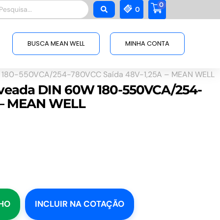
0
squisar
0
BUSCA MEAN WELL
MINHA CONTA
 180-550VCA/254-780VCC Saída 48V-1,25A – MEAN WELL
veada DIN 60W 180-550VCA/254-
A – MEAN WELL
NHO
INCLUIR NA COTAÇÃO