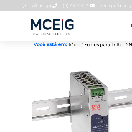
Ir
Whatsapp
(11) 4102-0447
mceig@mceig.
para
o
conteúdo
Início
/
Fontes para Trilho DIN
Você está em: