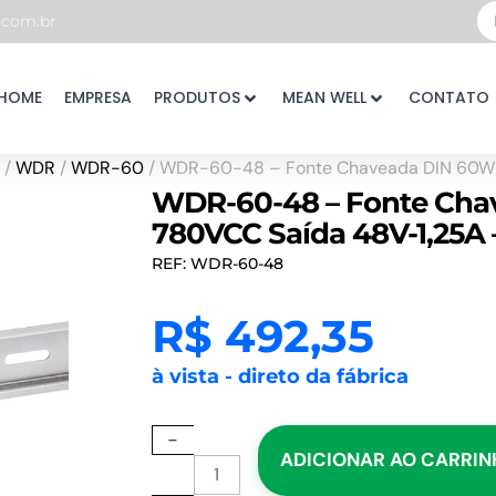
Pe
com.br
...
HOME
EMPRESA
PRODUTOS
MEAN WELL
CONTATO
/
WDR
/
WDR-60
/ WDR-60-48 – Fonte Chaveada DIN 60W
WDR-60-48 – Fonte Cha
780VCC Saída 48V-1,25
REF: WDR-60-48
R$
492,35
à vista - direto da fábrica
WDR-
-
ADICIONAR AO CARRI
60-
48