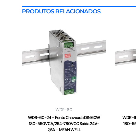
PRODUTOS RELACIONADOS
WDR-60
WDR-60-24 – Fonte Chaveada DIN 60W
WDR-60
180-550VCA/254-780VCC Saída 24V-
180-5
2,5A – MEAN WELL