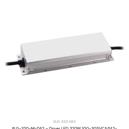
XLG-320-DA2
XLG-320-M-DA2 – Driver LED 320W 100-305VCA/142-