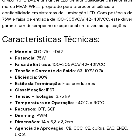
marca MEAN WELL, projetado para oferecer eficiência e
confiabilidade em sistemas de iluminação LED. Com potência de
75W e faixa de entrada de 100-305VCA/142-431VCC, este driver
garante um desempenho excepcional em diversas aplicações.
Características Técnicas:
Modelo:
XLG-75-L-DA2
Potência:
75W
Faixa de Entrada:
100-305VCA/142-431VCC
Tensão e Corrente de Saída:
53-107V 0.7A
Eficiência:
90%
Estilo da Terminação:
Fios condutores
Classificação:
IP67
Tensão – Isolação:
3.75 kV
Temperatura de Operação:
-40°C a 90°C
Recursos:
OTP, SCP
Dimming:
PWM
Dimensões:
14 x 6,3 x 3,2cm
Agência de Aprovação:
CB, CCC, CE, cURus, EAC, ENEC,
UKCA