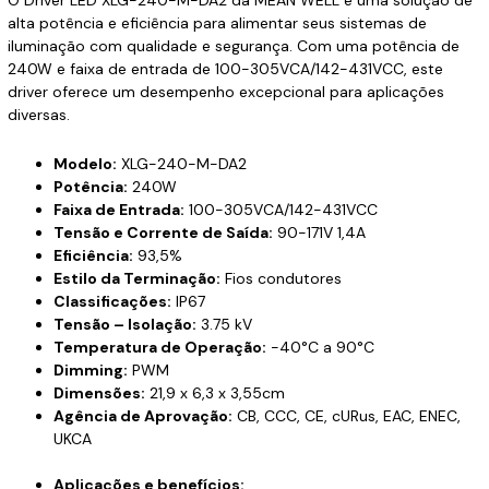
alta potência e eficiência para alimentar seus sistemas de
iluminação com qualidade e segurança. Com uma potência de
240W e faixa de entrada de 100-305VCA/142-431VCC, este
driver oferece um desempenho excepcional para aplicações
diversas.
Modelo:
XLG-240-M-DA2
Potência:
240W
Faixa de Entrada:
100-305VCA/142-431VCC
Tensão e Corrente de Saída:
90-171V 1,4A
Eficiência:
93,5%
Estilo da Terminação:
Fios condutores
Classificações:
IP67
Tensão – Isolação:
3.75 kV
Temperatura de Operação:
-40°C a 90°C
Dimming:
PWM
Dimensões:
21,9 x 6,3 x 3,55cm
Agência de Aprovação:
CB, CCC, CE, cURus, EAC, ENEC,
UKCA
Aplicações e benefícios: