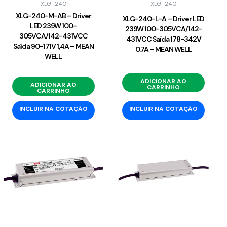
XLG-240
XLG-240
XLG-240-M-AB – Driver
XLG-240-L-A – Driver LED
LED 239W 100-
239W 100-305VCA/142-
305VCA/142-431VCC
431VCC Saída 178-342V
Saída 90-171V 1,4A – MEAN
0.7A – MEAN WELL
WELL
ADICIONAR AO
ADICIONAR AO
CARRINHO
CARRINHO
INCLUIR NA COTAÇÃO
INCLUIR NA COTAÇÃO