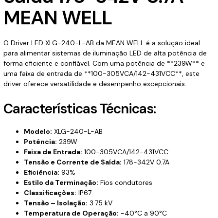
MEAN WELL
O Driver LED XLG-240-L-AB da MEAN WELL é a solução ideal
para alimentar sistemas de iluminação LED de alta potência de
forma eficiente e confiável. Com uma potência de **239W** e
uma faixa de entrada de **100-305VCA/142-431VCC**, este
driver oferece versatilidade e desempenho excepcionais.
Características Técnicas:
Modelo:
XLG-240-L-AB
Potência:
239W
Faixa de Entrada:
100-305VCA/142-431VCC
Tensão e Corrente de Saída:
178-342V 0.7A
Eficiência:
93%
Estilo da Terminação:
Fios condutores
Classificações:
IP67
Tensão – Isolação:
3.75 kV
Temperatura de Operação:
-40°C a 90°C