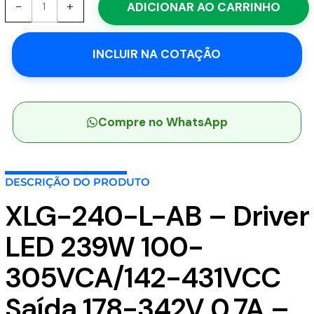
-
+
ADICIONAR AO CARRINHO
240-
L-
AB
INCLUIR NA COTAÇÃO
-
Driver
LED
239W
100-
Compre no WhatsApp
305VCA/142-
431VCC
Saída
DESCRIÇÃO DO PRODUTO
178-
342V
XLG-240-L-AB – Driver
0.7A
-
LED 239W 100-
MEAN
WELL
305VCA/142-431VCC
quantidade
Saída 178-342V 0.7A –