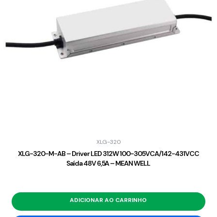
XLG-320
XLG-320-M-AB – Driver LED 312W 100-305VCA/142-431VCC
Saída 48V 6,5A – MEAN WELL
ADICIONAR AO CARRINHO