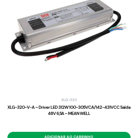
XLG-320
XLG-320-V-A – Driver LED 312W 100-305VCA/142-431VCC Saída
48V 6,5A – MEAN WELL
ADICIONAR AO CARRINHO