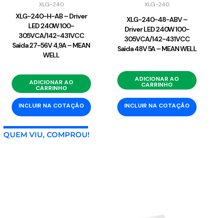
XLG-240
XLG-240
XLG-240-H-AB – Driver
XLG-240-48-ABV –
LED 240W 100-
Driver LED 240W 100-
305VCA/142-431VCC
305VCA/142-431VCC
Saída 27-56V 4,9A – MEAN
Saída 48V 5A – MEAN WELL
WELL
ADICIONAR AO
ADICIONAR AO
CARRINHO
CARRINHO
INCLUIR NA COTAÇÃO
INCLUIR NA COTAÇÃO
QUEM VIU, COMPROU!