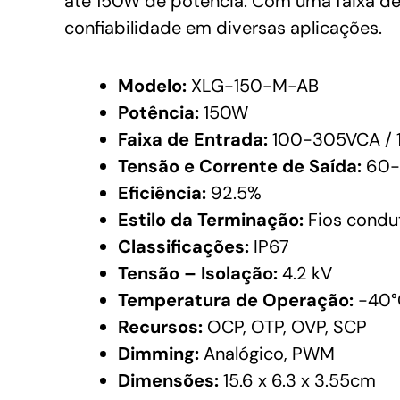
até 150W de potência. Com uma faixa de
confiabilidade em diversas aplicações.
Modelo:
XLG-150-M-AB
Potência:
150W
Faixa de Entrada:
100-305VCA / 
Tensão e Corrente de Saída:
60-1
Eficiência:
92.5%
Estilo da Terminação:
Fios condu
Classificações:
IP67
Tensão – Isolação:
4.2 kV
Temperatura de Operação:
-40°
Recursos:
OCP, OTP, OVP, SCP
Dimming:
Analógico, PWM
Dimensões:
15.6 x 6.3 x 3.55cm