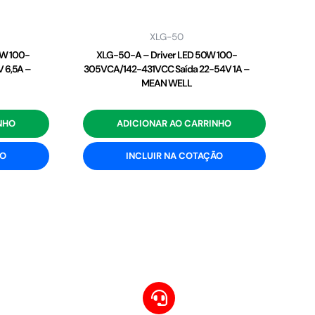
XLG-50
2W 100-
XLG-50-A – Driver LED 50W 100-
 6,5A –
305VCA/142-431VCC Saída 22-54V 1A –
MEAN WELL
NHO
ADICIONAR AO CARRINHO
ÃO
INCLUIR NA COTAÇÃO