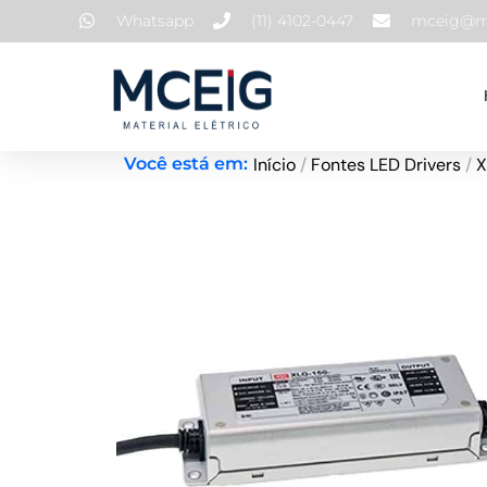
Ir
Whatsapp
(11) 4102-0447
mceig@mc
para
o
conteúdo
Início
/
Fontes LED Drivers
/
X
Você está em: