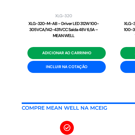
XLG-320
XLG-320-M-AB – Driver LED 312W 100-
XLG-3
305VCA/142-431VCC Saída 48V 6,5A –
100-3
MEAN WELL
ADICIONAR AO CARRINHO
INCLUIR NA COTAÇÃO
COMPRE MEAN WELL NA MCEIG