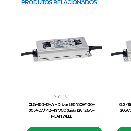
PRODUTOS RELACIONADOS
XLG-150
XLG-150-12-A – Driver LED 150W 100-
XLG-15
305VCA/142-431VCC Saída 12V 12,5A –
305VC
MEAN WELL