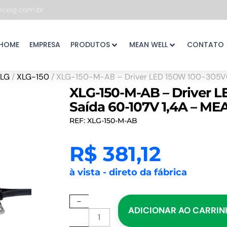
eig.com.br
HOME
EMPRESA
PRODUTOS
MEAN WELL
CONTATO
LG
/
XLG-150
/ XLG-150-M-AB – Driver LED 150W 100-305V
XLG-150-M-AB – Driver 
Saída 60-107V 1,4A – M
REF: XLG-150-M-AB
R$
381,12
à vista - direto da fábrica
XLG-
-
ADICIONAR AO CARRI
150-
M-