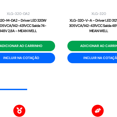
XLG-320-DA2
XLG-320
20-M-DA2 – Driver LED 320W
XLG-320-V-A – Driver LED 31
05VCA/142-431VCC Saída 74-
305VCA/142-431VCC Saída 48V
148V 2,8A – MEAN WELL
MEAN WELL
ADICIONAR AO CARRINHO
ADICIONAR AO CARRI
INCLUIR NA COTAÇÃO
INCLUIR NA COTAÇ