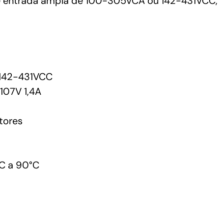
 entrada ampla de 100-305VCA ou 142-431VCC, es
142-431VCC
07V 1,4A
tores
C a 90°C