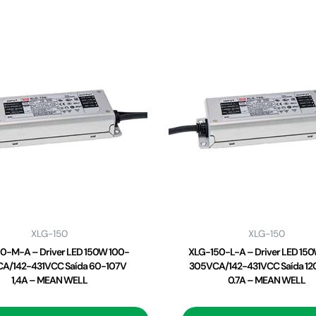
XLG-150
XLG-150
0-M-A – Driver LED 150W 100-
XLG-150-L-A – Driver LED 15
A/142-431VCC Saída 60-107V
305VCA/142-431VCC Saída 12
1,4A – MEAN WELL
0.7A – MEAN WELL