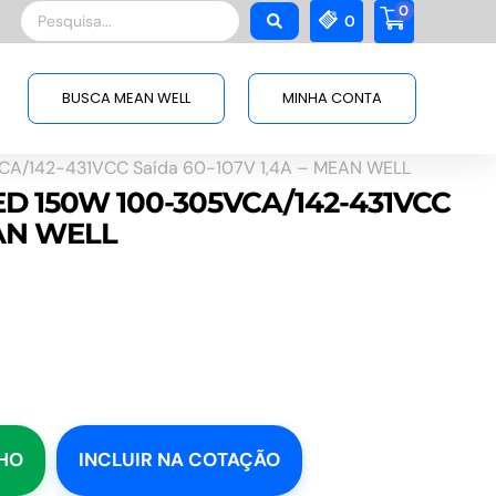
0
Pesquisar
0
...
BUSCA MEAN WELL
MINHA CONTA
CA/142-431VCC Saída 60-107V 1,4A – MEAN WELL
LED 150W 100-305VCA/142-431VCC
EAN WELL
NHO
INCLUIR NA COTAÇÃO