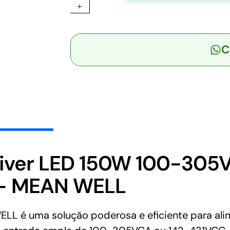
+
AB
-
Driver
C
LED
150W
100-
305VCA/142-
431VCC
Saída
60-
107V
1,4A
iver LED 150W 100-305
-
 – MEAN WELL
MEAN
WELL
quantidade
L é uma solução poderosa e eficiente para ali