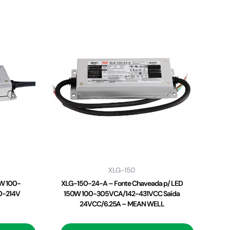
XLG-150
0W 100-
XLG-150-24-A – Fonte Chaveada p/ LED
0-214V
150W 100-305VCA/142-431VCC Saída
24VCC/6.25A – MEAN WELL