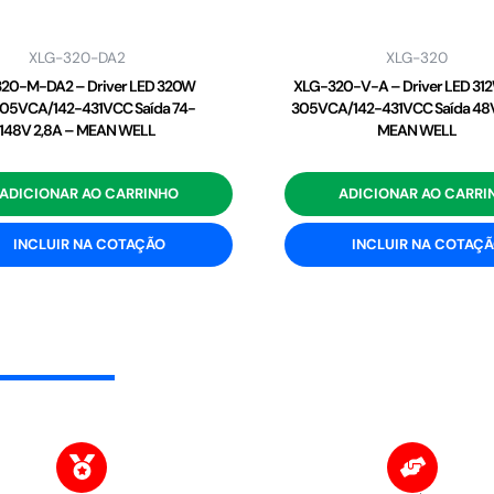
XLG-320-DA2
XLG-320
20-M-DA2 – Driver LED 320W
XLG-320-V-A – Driver LED 31
05VCA/142-431VCC Saída 74-
305VCA/142-431VCC Saída 48V
148V 2,8A – MEAN WELL
MEAN WELL
ADICIONAR AO CARRINHO
ADICIONAR AO CARRI
INCLUIR NA COTAÇÃO
INCLUIR NA COTAÇ