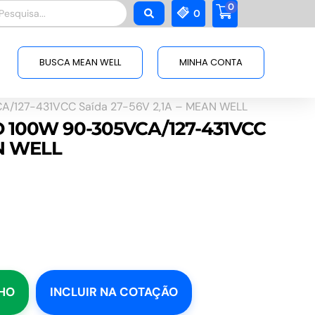
0
squisar
0
BUSCA MEAN WELL
MINHA CONTA
A/127-431VCC Saída 27-56V 2,1A – MEAN WELL
ED 100W 90-305VCA/127-431VCC
AN WELL
NHO
INCLUIR NA COTAÇÃO