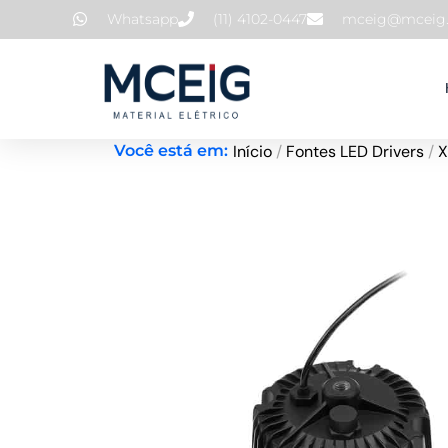
Ir
Whatsapp
(11) 4102-0447
mceig@mceig.
para
o
conteúdo
Início
/
Fontes LED Drivers
/
Você está em: