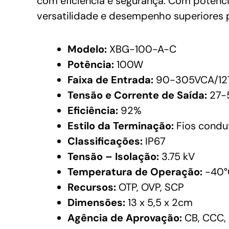
com eficiência e segurança. Com potênc
versatilidade e desempenho superiores p
Modelo:
XBG-100-A-C
Potência:
100W
Faixa de Entrada:
90-305VCA/12
Tensão e Corrente de Saída:
27-5
Eficiência:
92%
Estilo da Terminação:
Fios condu
Classificações:
IP67
Tensão – Isolação:
3.75 kV
Temperatura de Operação:
-40°
Recursos:
OTP, OVP, SCP
Dimensões:
13 x 5,5 x 2cm
Agência de Aprovação:
CB, CCC, 