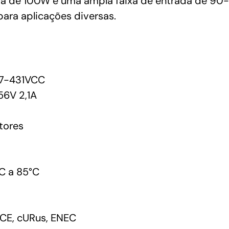
ia de 100W e uma ampla faixa de entrada de 90
ara aplicações diversas.
7-431VCC
6V 2,1A
tores
C a 85°C
CE, cURus, ENEC