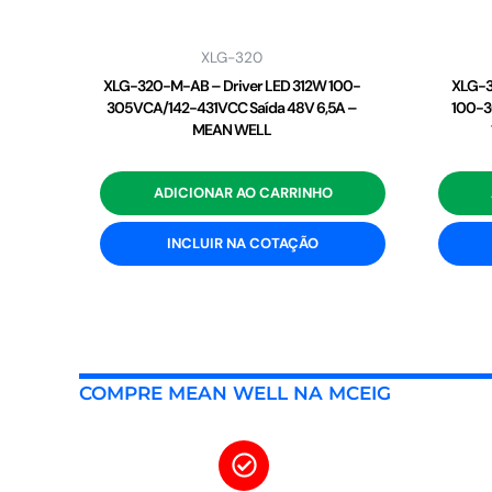
XLG-320
XLG-320-M-AB – Driver LED 312W 100-
XLG-3
305VCA/142-431VCC Saída 48V 6,5A –
100-3
MEAN WELL
ADICIONAR AO CARRINHO
INCLUIR NA COTAÇÃO
COMPRE MEAN WELL NA MCEIG