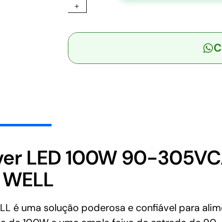
+
C
-
Driver
C
LED
100W
90-
305VCA/127-
431VCC
Saída
27-
56V
2,1A
ver LED 100W 90-305VC
-
N WELL
MEAN
WELL
quantidade
 é uma solução poderosa e confiável para alime