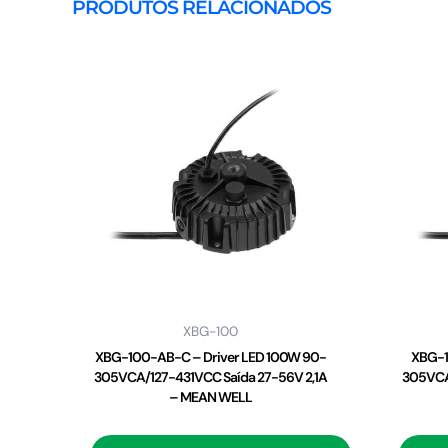
PRODUTOS RELACIONADOS
XBG-100
XBG-100-AB-C – Driver LED 100W 90-
XBG-1
305VCA/127-431VCC Saída 27-56V 2,1A
305VCA
– MEAN WELL