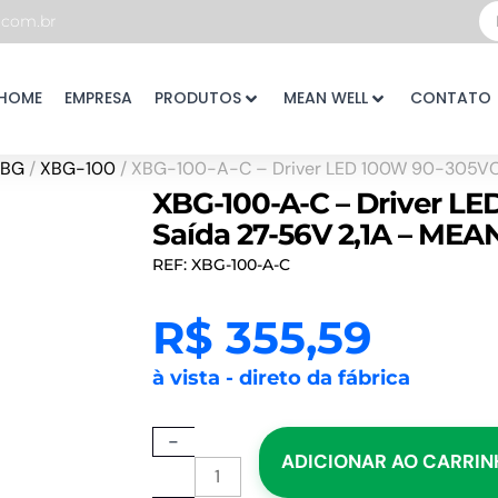
Pe
com.br
...
HOME
EMPRESA
PRODUTOS
MEAN WELL
CONTATO
XBG
/
XBG-100
/ XBG-100-A-C – Driver LED 100W 90-305VC
XBG-100-A-C – Driver L
Saída 27-56V 2,1A – ME
REF: XBG-100-A-C
R$
355,59
à vista - direto da fábrica
XBG-
-
ADICIONAR AO CARRI
100-
A-