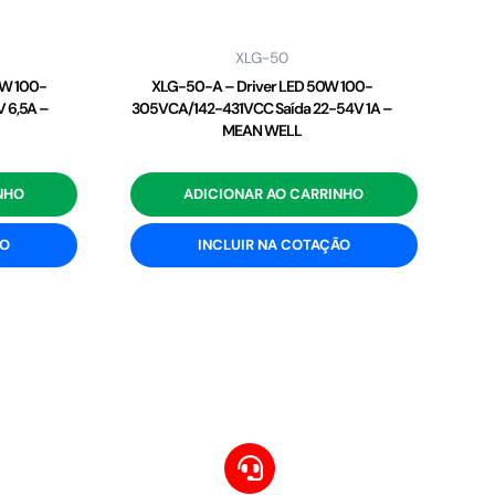
XLG-50
2W 100-
XLG-50-A – Driver LED 50W 100-
 6,5A –
305VCA/142-431VCC Saída 22-54V 1A –
MEAN WELL
NHO
ADICIONAR AO CARRINHO
ÃO
INCLUIR NA COTAÇÃO