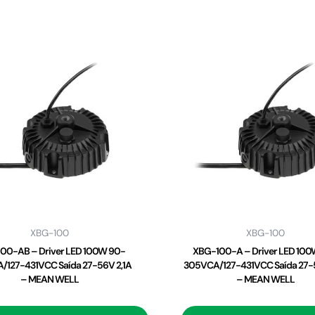
XBG-100
XBG-100
00-AB – Driver LED 100W 90-
XBG-100-A – Driver LED 100
/127-431VCC Saída 27-56V 2,1A
305VCA/127-431VCC Saída 27-5
– MEAN WELL
– MEAN WELL