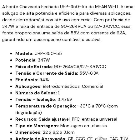
A Fonte Chaveada Fechada UHP-350-55 da MEAN WELL é uma
solução de alta potência e eficiência para diversas aplicações,
desde eletrodomésticos até uso comercial. Com potência de
347W e faixa de entrada de 90-264VCA ou 127-370VCC, essa
fonte proporciona uma saída de 55V com corrente de 6.3A,
garantindo um desempenho confiável e estável.
Modelo:
UHP-350-55
Potência:
347W
Faixa de Entrada:
90-264VCA/127-370VCC
Tensão e Corrente de Saída:
55V-6.3A
Eficiência:
94%
Aplicações:
Eletrodomésticos, Comercial
Número de Saídas:
1
Tensão – Isolação:
3.75 kV
Temperatura de Operação:
-30°C a 70°C (com
degradação)
Recursos:
Saída ajustável, PFC, entrada universal
Tipo de Montagem:
Montagem em chassis
Dimensões:
22 x 6,2 x 3,1cm
Agência de Aprovação:
CB, CCC, CE, cURus, EAC, TUV