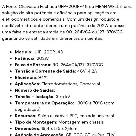
A Fonte Chaveada Fechada UHP-200R-48 da MEAN WELL é uma
solução de alta potência e eficiência para aplicações em
eletrodomésticos e comerciais. Com um design robusto e
confiável, esta fonte oferece uma potência de 202W e possui
uma faixa de entrada ampla de 90-264VCA ou 127-370VCC,
garantindo versatilidade em diferentes ambientes.
Modelo:
UHP-200R-48
Potência:
202W
Faixa de Entrada:
90-264VCA/127-370VCC
Tensão e Corrente de Saída:
48V-4.2A
Eficiência:
94%
Aplicações:
Eletrodomésticos, Comercial
Número de Saídas:
1
Tensão – Isolação:
3.75 kV
Temperatura de Operação:
-30°C a 70°C (com
degradação)
Recursos:
Saída ajustável, PFC, entrada universal
Tipo de Montagem:
Montagem em chassis
Dimensões:
19,4 x 5,5 x 2,6cm
Agência de Aprovação:
CB, CCC, CE, cURus, TUV