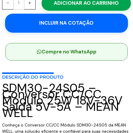
-
+
ADICIONAR AO CARRINHO
24S05
-
Conversor
INCLUIR NA COTAÇÃO
CC/CC
Módulo
25W
18V-
36V
Compre no WhatsApp
Saída
5V-
5A
DESCRIÇÃO DO PRODUTO
-
SDM30-24S05 –
MEAN
Conversor CC/CC
WELL
Módulo 25W 18V-36V
quantidade
Saída 5V-5A – MEAN
WELL
Conheça o Conversor CC/CC Módulo SDM30-24S05 da MEAN
WELL, uma solução eficiente e confiável para suas necessidades