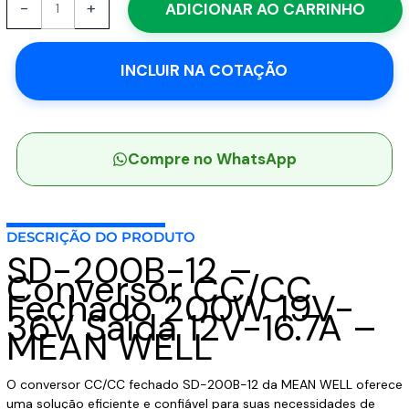
-
+
ADICIONAR AO CARRINHO
200B-
12
-
INCLUIR NA COTAÇÃO
Conversor
CC/CC
Fechado
200W
19V-
Compre no WhatsApp
36V
Saída
12V-
DESCRIÇÃO DO PRODUTO
16.7A
SD-200B-12 –
-
Conversor CC/CC
MEAN
Fechado 200W 19V-
WELL
36V Saída 12V-16.7A –
quantidade
MEAN WELL
O conversor CC/CC fechado SD-200B-12 da MEAN WELL oferece
uma solução eficiente e confiável para suas necessidades de