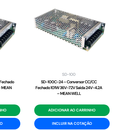
SD-100
 Fechado
SD-100C-24 – Conversor CC/CC
– MEAN
Fechado 101W 36V-72V Saída 24V-4.2A
– MEAN WELL
NHO
ADICIONAR AO CARRINHO
ÃO
INCLUIR NA COTAÇÃO