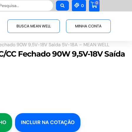
0
squisar
0
BUSCA MEAN WELL
MINHA CONTA
echado 90W 9,5V-18V Saída 5V-18A – MEAN WELL
CC/CC Fechado 90W 9,5V-18V Saída
NHO
INCLUIR NA COTAÇÃO