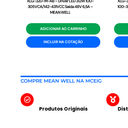
XLG-320-M-AB – Driver LED 312W 100-
XLG-3
305VCA/142-431VCC Saída 48V 6,5A –
100-3
MEAN WELL
ADICIONAR AO CARRINHO
INCLUIR NA COTAÇÃO
COMPRE MEAN WELL NA MCEIG
Produtos Originais
Dis