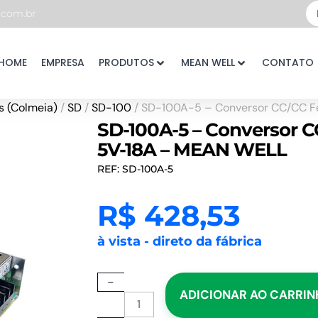
Pe
com.br
...
HOME
EMPRESA
PRODUTOS
MEAN WELL
CONTATO
 (Colmeia)
/
SD
/
SD-100
/ SD-100A-5 – Conversor CC/CC F
SD-100A-5 – Conversor 
5V-18A – MEAN WELL
REF: SD-100A-5
R$
428,53
à vista - direto da fábrica
SD-
-
ADICIONAR AO CARRI
100A-
5