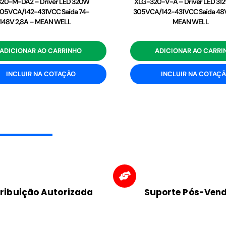
20-M-DA2 – Driver LED 320W
XLG-320-V-A – Driver LED 31
05VCA/142-431VCC Saída 74-
305VCA/142-431VCC Saída 48V
148V 2,8A – MEAN WELL
MEAN WELL
ADICIONAR AO CARRINHO
ADICIONAR AO CARRI
INCLUIR NA COTAÇÃO
INCLUIR NA COTAÇ
tribuição Autorizada
Suporte Pós-Ven