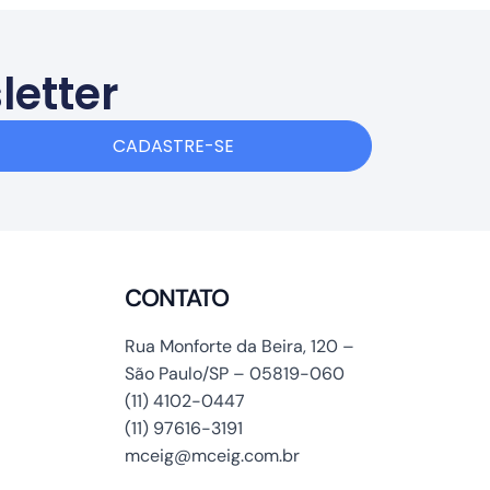
letter
CADASTRE-SE
CONTATO
Rua Monforte da Beira, 120 –
São Paulo/SP – 05819-060
(11) 4102-0447
(11) 97616-3191
mceig@mceig.com.br