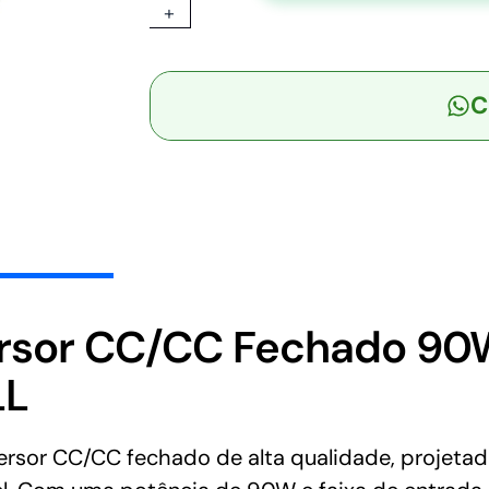
+
-
Conversor
CC/CC
C
Fechado
90W
9,5V-
18V
Saída
5V-
18A
-
MEAN
rsor CC/CC Fechado 90W
WELL
LL
quantidade
or CC/CC fechado de alta qualidade, projetad