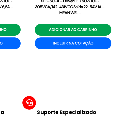
2W 100-
XLG-50-A – Driver LED 50W 100-
 6,5A –
305VCA/142-431VCC Saída 22-54V 1A –
MEAN WELL
NHO
ADICIONAR AO CARRINHO
ÃO
INCLUIR NA COTAÇÃO
da
Suporte Especializado