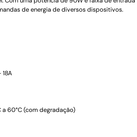
el. Com uma potência de 90W e faixa de entrada 
andas de energia de diversos dispositivos.
 18A
 a 60°C (com degradação)