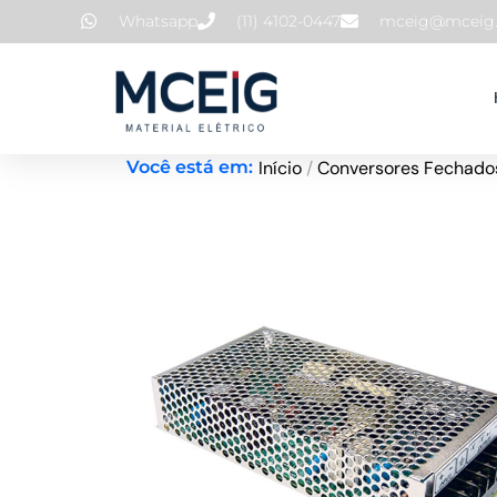
Ir
Whatsapp
(11) 4102-0447
mceig@mceig.
para
o
conteúdo
Início
/
Conversores Fechados
Você está em: