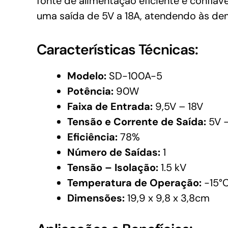
fonte de alimentação eficiente e confiáv
uma saída de 5V a 18A, atendendo às dem
Características Técnicas:
Modelo:
SD-100A-5
Potência:
90W
Faixa de Entrada:
9,5V – 18V
Tensão e Corrente de Saída:
5V –
Eficiência:
78%
Número de Saídas:
1
Tensão – Isolação:
1.5 kV
Temperatura de Operação:
-15°C
Dimensões:
19,9 x 9,8 x 3,8cm