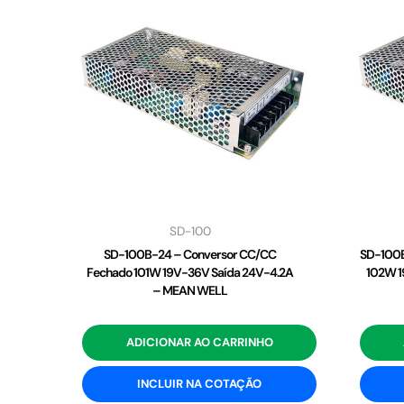
SD-100
SD-100B-24 – Conversor CC/CC
SD-100B
Fechado 101W 19V-36V Saída 24V-4.2A
102W 1
– MEAN WELL
ADICIONAR AO CARRINHO
INCLUIR NA COTAÇÃO