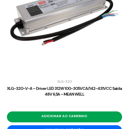
XLG-320
XLG-320-V-A – Driver LED 312W 100-305VCA/142-431VCC Saída
48V 6,5A – MEAN WELL
ADICIONAR AO CARRINHO