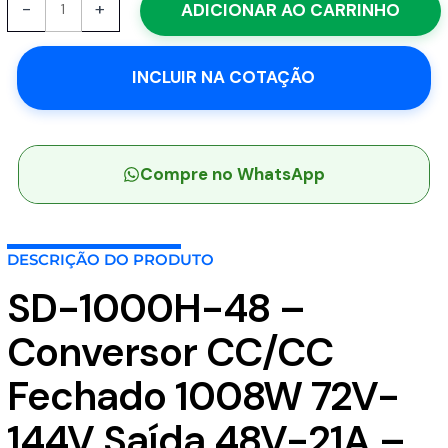
-
+
ADICIONAR AO CARRINHO
1000H-
48
-
INCLUIR NA COTAÇÃO
Conversor
CC/CC
Fechado
1008W
72V-
Compre no WhatsApp
144V
Saída
48V-
DESCRIÇÃO DO PRODUTO
21A
-
SD-1000H-48 –
MEAN
WELL
Conversor CC/CC
quantidade
Fechado 1008W 72V-
144V Saída 48V-21A –