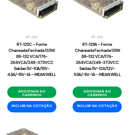
RT-125
RT-125
RT-125C – Fonte
RT-125A – Fonte
Chaveada Fechada 133W
Chaveada Fechada 131W
88-132 VCA/176-
88-132 VCA/176-
264VCA/248-373VCC
264VCA/248-373VCC
Saídas 5V-10A/15V-
Saídas 5V-12A/12V-
4.5A/-15V-1A – MEAN WELL
5.5A/-5V-1A – MEAN WELL
ADICIONAR AO
ADICIONAR AO
CARRINHO
CARRINHO
INCLUIR NA COTAÇÃO
INCLUIR NA COTAÇÃO