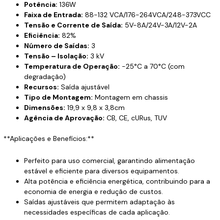
Potência:
136W
Faixa de Entrada:
88-132 VCA/176-264VCA/248-373VCC
Tensão e Corrente de Saída:
5V-8A/24V-3A/12V-2A
Eficiência:
82%
Número de Saídas:
3
Tensão – Isolação:
3 kV
Temperatura de Operação:
-25°C a 70°C (com
degradação)
Recursos:
Saída ajustável
Tipo de Montagem:
Montagem em chassis
Dimensões:
19,9 x 9,8 x 3,8cm
Agência de Aprovação:
CB, CE, cURus, TUV
**Aplicações e Benefícios:**
Perfeito para uso comercial, garantindo alimentação
estável e eficiente para diversos equipamentos.
Alta potência e eficiência energética, contribuindo para a
economia de energia e redução de custos.
Saídas ajustáveis que permitem adaptação às
necessidades específicas de cada aplicação.