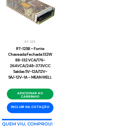
RT-125
RT-125B – Fonte
Chaveada Fechada 132W
88-132 VCA/176-
264VCA/248-373VCC
Saídas 5V-12A/12V-
5A/-12V-1A – MEAN WELL
ADICIONAR AO
CARRINHO
INCLUIR NA COTAÇÃO
QUEM VIU, COMPROU!