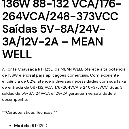
136W 88-132 VCA/176-
quantidade
264VCA/248-373VCC
Saídas 5V-8A/24V-
3A/12V-2A – MEAN
WELL
A Fonte Chaveada RT-125D da MEAN WELL oferece alta potência
de 136W e é ideal para aplicações comerciais. Com excelente
eficiência de 82%, atende a diversas necessidades com sua faixa
de entrada de 88-132 VCA, 176-264VCA e 248-373VCC. Suas 3
saídas de 5V-8A, 24V-3A e 12V-2A garantem versatilidade e
desempenho.
**Características Técnicas:**
Modelo:
RT-125D