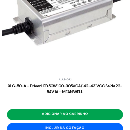
XLG-50
XLG-50-A – Driver LED 50W 100-305VCA/142-431VCC Saída 22-
54V 1A – MEAN WELL
ADICIONAR AO CARRINHO
INCLUIR NA COTAÇÃO