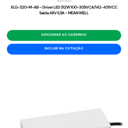
XLG-320
XLG-320-M-AB – Driver LED 312W 100-305VCA/142-431VCC
Saída 48V 6,5A – MEAN WELL
ADICIONAR AO CARRINHO
INCLUIR NA COTAÇÃO