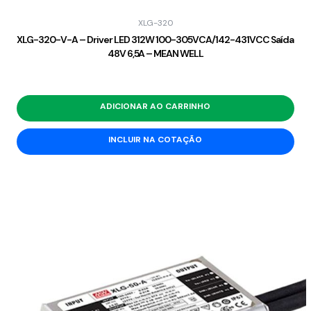
XLG-320
XLG-320-V-A – Driver LED 312W 100-305VCA/142-431VCC Saída
48V 6,5A – MEAN WELL
ADICIONAR AO CARRINHO
INCLUIR NA COTAÇÃO